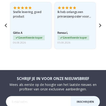
 en
Snelle levering, goed
Ik heb onlangs een
Ik 
product
prinsessenposter voor
goe
ad
mijn kleindochter
oo
d
besteld. De poster was
lev
tijdens de verzending
Gitte A
Renea L
Sa
licht…
Geverifieerde koper
Geverifieerde koper
06.08.2026
05.08.2026
05.
SCHRIJF JE IN VOOR ONZE NIEUWSBRIEF
Wees als eerste op de hoogte van het laatste nieuws en
profiteer van onze exclusieve aanbiedingen.
INSCHRIJVEN