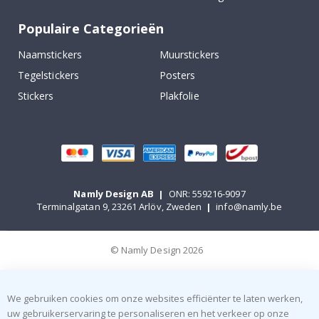
Populaire Categorieën
Naamstickers
Muurstickers
Tegelstickers
Posters
Stickers
Plakfolie
Namly Design AB
|
ONR: 559216-9097
Terminalgatan 9, 23261 Arlöv, Zweden
|
info@namly.be
© Namly Design 2026
We gebruiken cookies om onze websites efficiënter te laten werken,
uw gebruikerservaring te personaliseren en het verkeer op onze