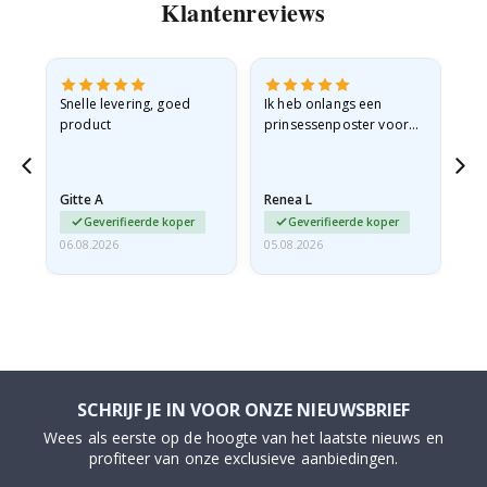
Klantenreviews
Snelle levering, goed
Ik heb onlangs een
Ik 
product
prinsessenposter voor
goe
g
mijn kleindochter
oo
besteld. De poster was
lev
tijdens de verzending
Gitte A
Renea L
Sa
licht…
Geverifieerde koper
Geverifieerde koper
06.08.2026
05.08.2026
05.
SCHRIJF JE IN VOOR ONZE NIEUWSBRIEF
Wees als eerste op de hoogte van het laatste nieuws en
profiteer van onze exclusieve aanbiedingen.