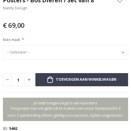
Posters - Bos Dieren / Set van 8
het
Namly Design
begin
van
de
€ 69,00
afbeeldingen-
gallerij
Kies maat
TOEVOEGEN AAN WINKELWAGEN
Je hebt toegevoegd 0 van 4 posters
Voeg meer toe om gebruik te maken van onze fantastische 4
voor 2 aanbieding.Alleen geldig voor posters, lijsten uitgesloten.
ID
5462