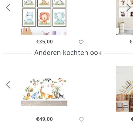
Special
€35,00
Spec
€1
Price
Pric
Anderen kochten ook
Special
€49,00
Spe
€
Price
Pri