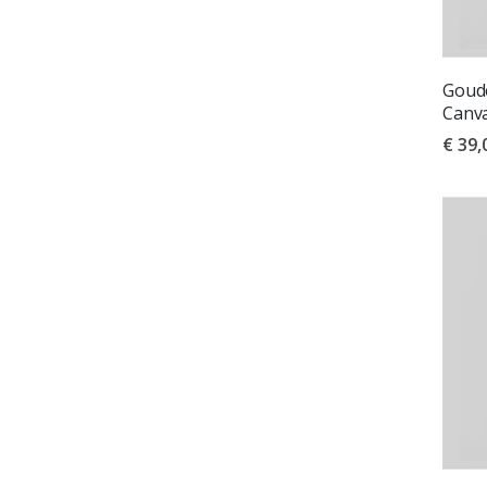
Goude
Canv
€ 39,