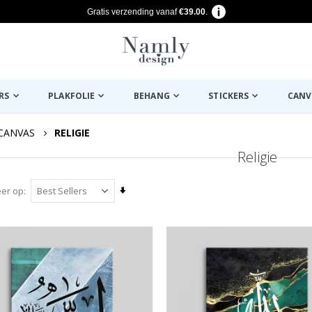
Gratis verzending vanaf
€39.00
.
RS
PLAKFOLIE
BEHANG
STICKERS
CANV
CANVAS
RELIGIE
Religie
Van
eer op
laag
naar
hoog
sorteren