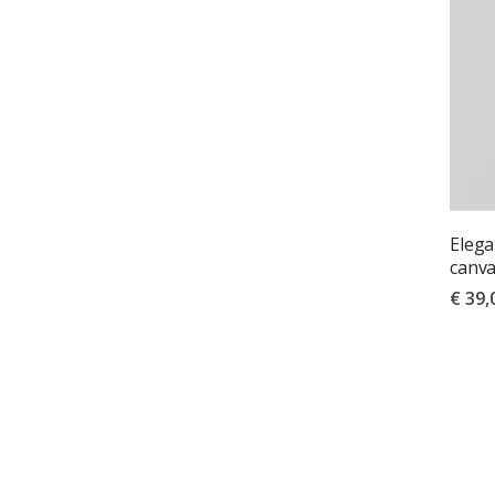
Elega
canv
€ 39,