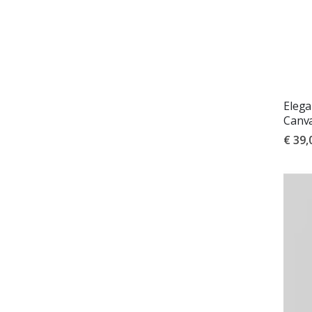
Elega
Canv
€ 39,