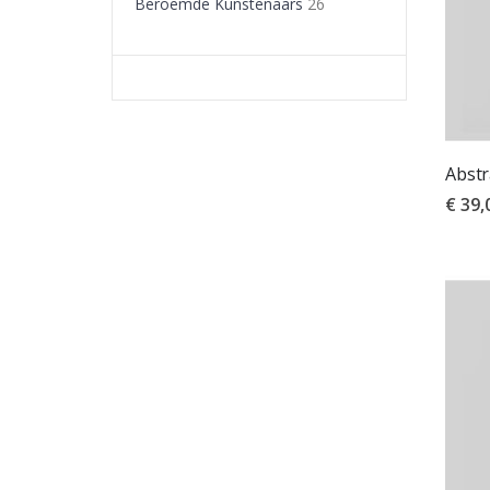
Beroemde Kunstenaars
26
Abstr
€ 39,