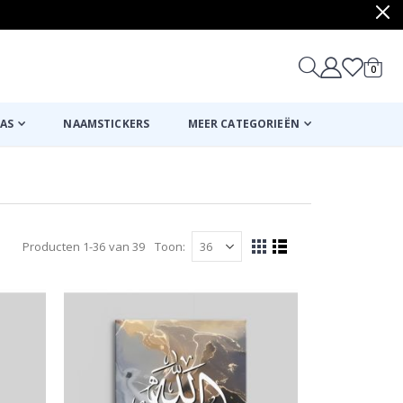
produ
0
winkel
AS
NAAMSTICKERS
MEER CATEGORIEËN
Producten
1
-
36
van
39
Toon
Tonen
Foto-
Lijst
tabel
als