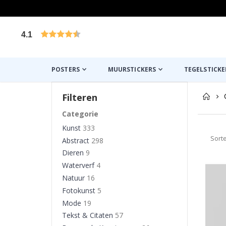
4.1
Gebaseerd op 1029 beoordelingen
POSTERS
MUURSTICKERS
TEGELSTICKE
Filteren
Categorie
Kunst
333
Sort
Abstract
298
Dieren
9
Waterverf
4
Natuur
16
Fotokunst
5
Mode
19
Tekst & Citaten
57