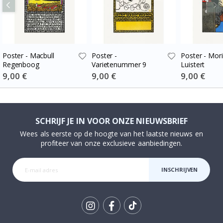
Poster - Macbull
Poster -
Poster - Mori
Regenboog
Varietenummer 9
Luistert
Special
9,00 €
Special
9,00 €
Special
9,00 €
Price
Price
Price
SCHRIJF JE IN VOOR ONZE NIEUWSBRIEF
Wees als eerste op de hoogte van het laatste nieuws en
profiteer van onze exclusieve aanbiedingen.
INSCHRIJVEN
Tik