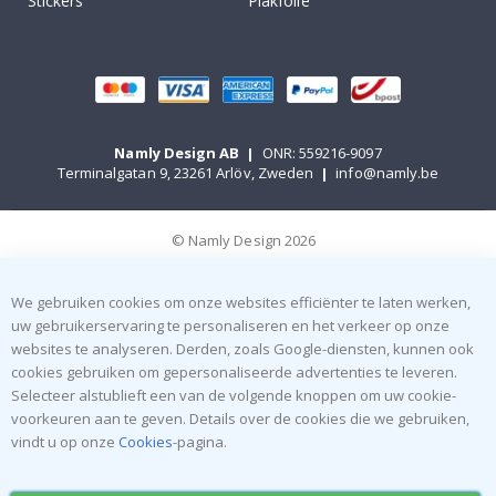
Stickers
Plakfolie
Namly Design AB
|
ONR: 559216-9097
Terminalgatan 9, 23261 Arlöv, Zweden
|
info@namly.be
© Namly Design 2026
We gebruiken cookies om onze websites efficiënter te laten werken,
uw gebruikerservaring te personaliseren en het verkeer op onze
websites te analyseren. Derden, zoals Google-diensten, kunnen ook
cookies gebruiken om gepersonaliseerde advertenties te leveren.
Selecteer alstublieft een van de volgende knoppen om uw cookie-
voorkeuren aan te geven. Details over de cookies die we gebruiken,
vindt u op onze
Cookies
-pagina.