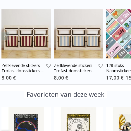
Zelfklevende stickers –
Zelfklevende stickers –
128 stuks
Trofast doosstickers /
Trofast doosstickers /
Naamsticker
Kies maat / Stripes
Kies maat / Stripes
Special
8,00 €
Special
8,00 €
17,00 €
Spe
15
Price
Price
Pri
burgundy – cream
blue-cream
Favorieten van deze week