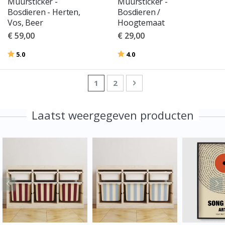
Muursticker -
Muursticker -
Bosdieren - Herten,
Bosdieren /
Vos, Beer
Hoogtemaat
€ 59,00
€ 29,00
Beoordeling:
uit 5 sterren
Beoordeling:
uit 5 sterren
5.0
4.0
Pagina
U lees momenteel pagina
Pagina
Pagina
Volgende
1
2
Laatst weergegeven producten