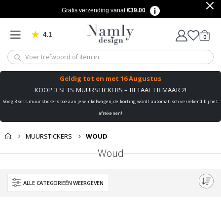
Gratis verzending vanaf
€39.00
.
4.1
produ
0
Gebaseerd op 1034 beoordelingen
winkel
Geldig tot
en met 16 Augustus
KOOP 3 SETS MUURSTICKERS – BETAAL ER MAAR 2!
Voeg 3 sets muurstickers toe aan je winkelwagen, de korting wordt automatisch verrekend bij het
afrekenen!
MUURSTICKERS
WOUD
Woud
ALLE CATEGORIEËN WEERGEVEN