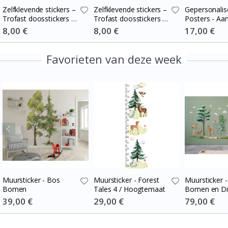
Zelfklevende stickers –
Zelfklevende stickers –
Gepersonalis
Trofast doosstickers /
Trofast doosstickers /
Posters - Aa
Kies maat / Stripes
Kies maat / Stripes
Vinyl Song
Special
8,00 €
Special
8,00 €
Special
17,00 €
Price
Price
Price
burgundy – cream
blue-cream
Favorieten van deze week
Muursticker - Bos
Muursticker - Forest
Muursticker 
Bomen
Tales 4 / Hoogtemaat
Bomen en Di
Special
39,00 €
Special
29,00 €
Special
79,00 €
Price
Price
Price