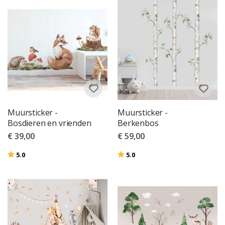
Muursticker -
Muursticker -
Bosdieren en vrienden
Berkenbos
€ 39,00
€ 59,00
Beoordeling:
uit 5 sterren
Beoordeling:
uit 5 sterren
5.0
5.0