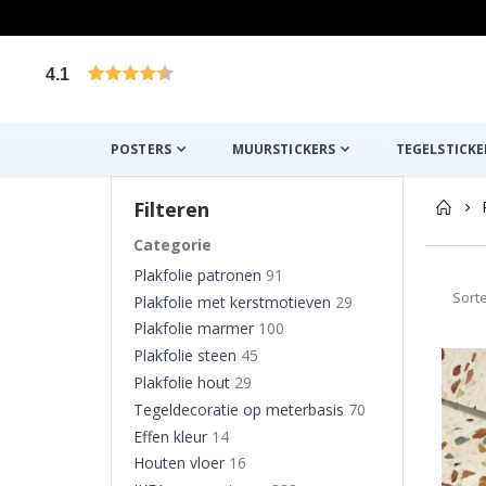
4.1
Gebaseerd op 1029 beoordelingen
POSTERS
MUURSTICKERS
TEGELSTICKE
Filteren
Categorie
Plakfolie patronen
91
Sort
Plakfolie met kerstmotieven
29
Plakfolie marmer
100
Plakfolie steen
45
Plakfolie hout
29
Tegeldecoratie op meterbasis
70
Effen kleur
14
Houten vloer
16