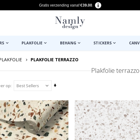
Gratis verzending vanaf
€39.00
.
RS
PLAKFOLIE
BEHANG
STICKERS
CANV
PLAKFOLIE
PLAKFOLIE TERRAZZO
Plakfolie terrazzo
Van
eer op
laag
naar
hoog
sorteren