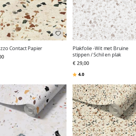
zzo Contact Papier
Plakfolie -Wit met Bruine
stippen / Schil en plak
00
€ 29,00
deling:
uit 5 sterren
Beoordeling:
uit 5 sterren
4.0