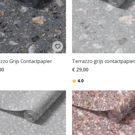
zzo Grijs Contactpapier
Terrazzo grijs contactpapie
00
€ 29,00
Beoordeling:
uit 5 sterren
4.0