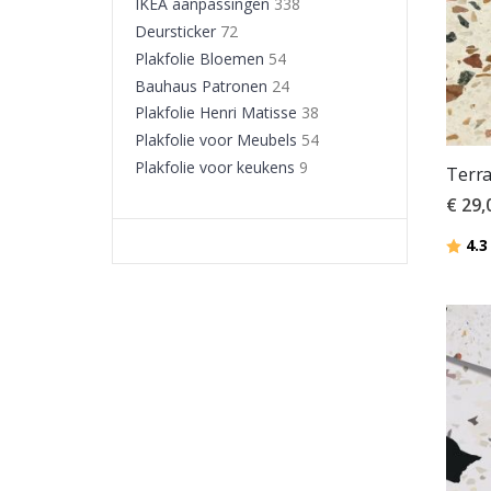
IKEA aanpassingen
338
Deursticker
72
Plakfolie Bloemen
54
Bauhaus Patronen
24
Plakfolie Henri Matisse
38
Plakfolie voor Meubels
54
Plakfolie voor keukens
9
Terra
€ 29,
Beoor
4.3