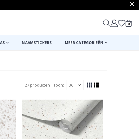
produ
0
winkel
AS
NAAMSTICKERS
MEER CATEGORIEËN
27
producten
Toon
Tonen
Foto-
Lijst
tabel
als