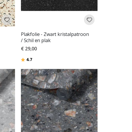
Plakfolie - Zwart kristalpatroon
/ Schil en plak
€ 29,00
Beoordeling:
uit 5 sterren
4.7