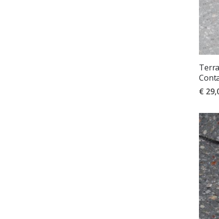
Terr
Conta
€ 29,