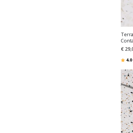
Terr
Conta
€ 29,
Beoor
4.0