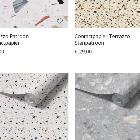
azzo Patroon
Contactpapier Terrazzo
ctpapier
Stenpatroon
00
€ 29,00
deling:
uit 5 sterren