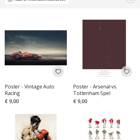
nu fan bent van voetbal, basketbal, honkbal, of voetbal, we hebben iets
voor elke sportliefhebber.
Poster - Vintage Auto
Poster - Arsenal vs.
Racing
Tottenham Spel
€ 9,00
€ 9,00