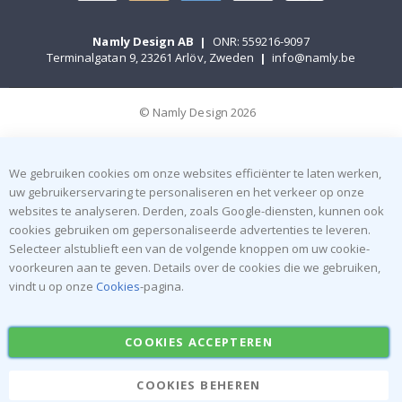
Namly Design AB
|
ONR: 559216-9097
Terminalgatan 9, 23261 Arlöv, Zweden
|
info@namly.be
© Namly Design 2026
We gebruiken cookies om onze websites efficiënter te laten werken,
uw gebruikerservaring te personaliseren en het verkeer op onze
websites te analyseren. Derden, zoals Google-diensten, kunnen ook
cookies gebruiken om gepersonaliseerde advertenties te leveren.
Selecteer alstublieft een van de volgende knoppen om uw cookie-
voorkeuren aan te geven. Details over de cookies die we gebruiken,
vindt u op onze
Cookies
-pagina.
COOKIES ACCEPTEREN
COOKIES BEHEREN