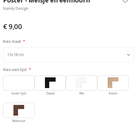
Poster - Meisje en eenhoorn
het
Namly Design
begin
van
de
€ 9,00
afbeeldingen-
gallerij
Kies maat
Kies een lijst
Geen lijst
Zwart
Wit
Eiken
Walnoot