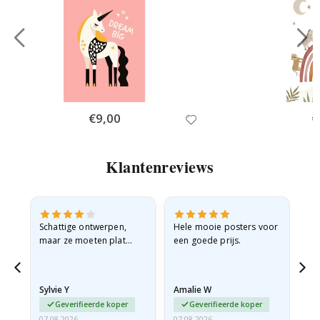
Special
€9,00
Sp
€
Price
Pr
Klantenreviews
Schattige ontwerpen,
Hele mooie posters voor
All
maar ze moeten plat
een goede prijs.
verzonden worden in een
stevige envelop. Omdat
ze opgerold en een
Sylvie Y
Amalie W
Ka
beetje…
Geverifieerde koper
Geverifieerde koper
07.08.2026
07.08.2026
07.