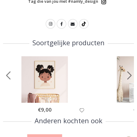
Tag die van jou met #namly_design
Soortgelijke producten
Special
€9,00
Sp
€
Price
Pr
Anderen kochten ook