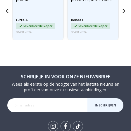
ad
mijn kleindochter
oo
d
besteld. De poster was
lev
tijdens de verzending
Gitte A
Renea L
Sa
licht…
Geverifieerde koper
Geverifieerde koper
06.08.2026
05.08.2026
05.
SCHRIJF JE IN VOOR ONZE NIEUWSBRIEF
Wees als eerste op de hoogte van het laatste nieuws en
profiteer van onze exclusieve aanbiedingen.
INSCHRIJVEN