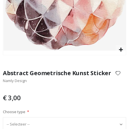
Special
29,00 €
Price
Ga
naar
Abstract Geometrische Kunst Sticker
het
Namly Design
begin
van
de
€ 3,00
afbeeldingen-
gallerij
Choose type