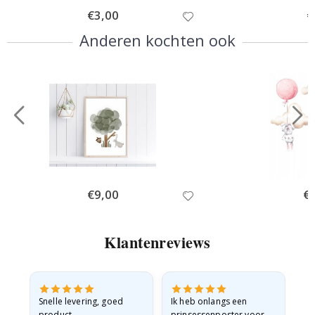
Special
€3,00
Sp
€
Price
Pr
Anderen kochten ook
Special
€9,00
Spe
€
Price
Pri
Klantenreviews
 en
Snelle levering, goed
Ik heb onlangs een
Ik 
product
prinsessenposter voor
goe