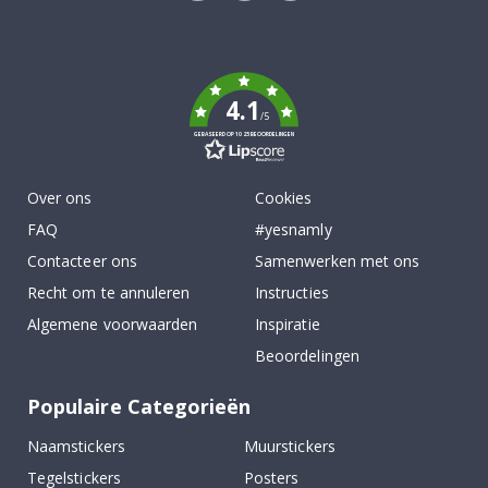
Tik
To
k
4.1
/5
GEBASEERD OP 1025 BEOORDELINGEN
Over ons
Cookies
FAQ
#yesnamly
Contacteer ons
Samenwerken met ons
Recht om te annuleren
Instructies
Algemene voorwaarden
Inspiratie
Beoordelingen
Populaire Categorieën
Naamstickers
Muurstickers
Tegelstickers
Posters