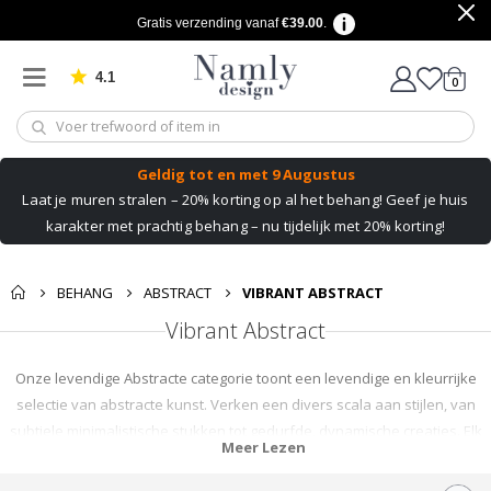
Gratis verzending vanaf
€39.00
.
4.1
produ
0
Gebaseerd op 1025 beoordelingen
winkel
Geldig tot
en met 9 Augustus
Laat je muren stralen – 20% korting op al het behang!
Geef je huis
karakter met prachtig behang – nu tijdelijk met 20% korting!
BEHANG
ABSTRACT
VIBRANT ABSTRACT
Vibrant Abstract
Onze levendige Abstracte categorie toont een levendige en kleurrijke
selectie van abstracte kunst. Verken een divers scala aan stijlen, van
subtiele minimalistische stukken tot gedurfde, dynamische creaties. Elk
Meer Lezen
kunstwerk is uniek en biedt een vleugje kleur om elke ruimte tot leven te
brengen. Of je nu een kunstliefhebber bent of een eerste koper, je zult