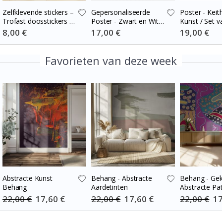
Zelfklevende stickers –
Gepersonaliseerde
Poster - Keit
Trofast doosstickers /
Poster - Zwart en Wit
Kunst / Set v
Kies maat / Stripes
Hart Fotocollage
Special
8,00 €
Special
17,00 €
Special
19,00 €
Price
Price
Price
blue-cream
Favorieten van deze week
Abstracte Kunst
Behang - Abstracte
Behang - Ge
Behang
Aardetinten
Abstracte Pa
22,00 €
Special
17,60 €
22,00 €
Special
17,60 €
22,00 €
Spe
17
Price
Price
Pri