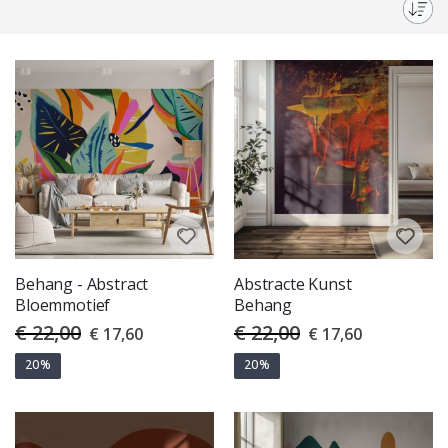
iets echt boeiends vinden in onze collectie.
Behang - Abstract
Abstracte Kunst
Bloemmotief
Behang
€ 22,00
€ 22,00
Special
Special
€ 17,60
€ 17,60
Price
Price
20%
20%