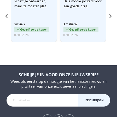
Schattige ontwerpen,
Hele mooie posters voor
All
maar ze moeten plat
een goede prijs.
verzonden worden in een
stevige envelop. Omdat
ze opgerold en een
Sylvie Y
Amalie W
Ka
beetje…
Geverifieerde koper
Geverifieerde koper
07.08.2026
07.08.2026
07.
SCHRIJF JE IN VOOR ONZE NIEUWSBRIEF
Wees als eerste op de hoogte van het laatste nieuws en
profiteer van onze exclusieve aanbiedingen.
INSCHRIJVEN