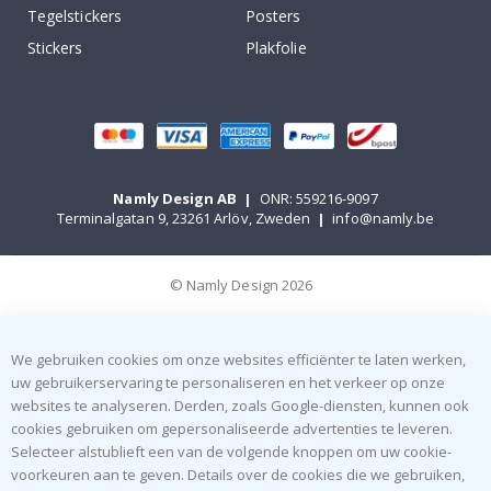
Tegelstickers
Posters
Stickers
Plakfolie
Namly Design AB
|
ONR: 559216-9097
Terminalgatan 9, 23261 Arlöv, Zweden
|
info@namly.be
© Namly Design 2026
We gebruiken cookies om onze websites efficiënter te laten werken,
uw gebruikerservaring te personaliseren en het verkeer op onze
websites te analyseren. Derden, zoals Google-diensten, kunnen ook
cookies gebruiken om gepersonaliseerde advertenties te leveren.
Selecteer alstublieft een van de volgende knoppen om uw cookie-
voorkeuren aan te geven. Details over de cookies die we gebruiken,