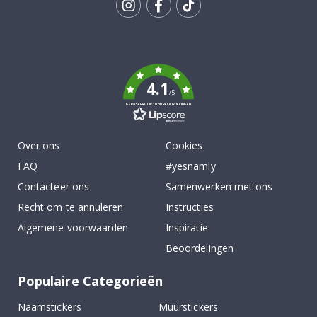
Tik
To
k
4.1
/5
GEBASEERD OP 1030 BEOORDELINGEN
Over ons
Cookies
FAQ
#yesnamly
Contacteer ons
Samenwerken met ons
Recht om te annuleren
Instructies
Algemene voorwaarden
Inspiratie
Beoordelingen
Populaire Categorieën
Naamstickers
Muurstickers