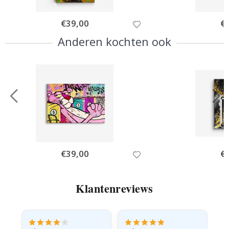
Special
€39,00
Spe
€
Price
Pri
Anderen kochten ook
Special
€39,00
Spe
€
Price
Pri
Klantenreviews