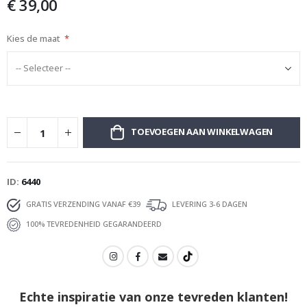
€ 39,00
afbeeldingen-
gallerij
Kies de maat
TOEVOEGEN AAN WINKELWAGEN
ID
6440
GRATIS VERZENDING VANAF €39
LEVERING 3-6 DAGEN
100% TEVREDENHEID GEGARANDEERD
Echte inspiratie van onze tevreden klanten!