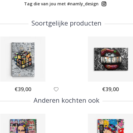
Tag die van jou met #namly_design
Soortgelijke producten
Special
Special
€39,00
€39,00
Price
Price
Anderen kochten ook