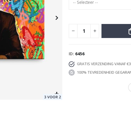
Special
9,00 €
Price
ID
6456
GRATIS VERZENDING VANAF €3
100% TEVREDENHEID GEGARA