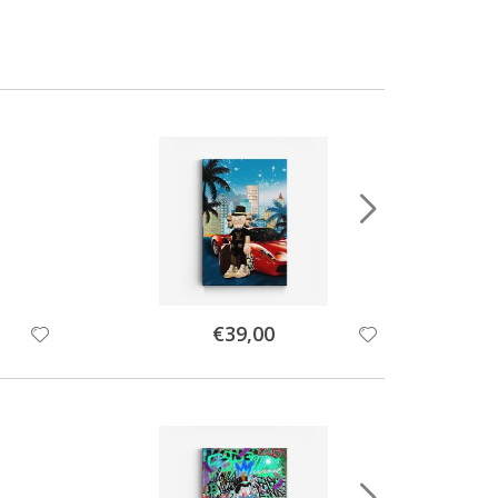
Special
€39,00
Price