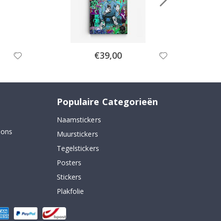
Special
€39,00
Price
Populaire Categorieën
Naamstickers
 ons
Muurstickers
Tegelstickers
Posters
Stickers
Plakfolie