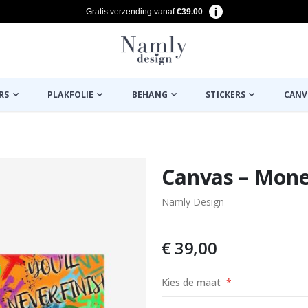
Gratis verzending vanaf
€39.00
.
RS
PLAKFOLIE
BEHANG
STICKERS
CANV
euk ✔
Canvas – Mon
Namly Design
€ 39,00
Kies de maat