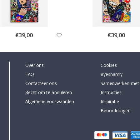
Special
Special
€39,00
€39,00
Price
Price
Over ons
Cookies
FAQ
#yesnamly
Contacteer ons
Samenwerken met
Recht om te annuleren
Instructies
Algemene voorwaarden
Inspiratie
Beoordelingen