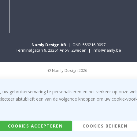
Namly Design AB
|
ONR: 559216-9097
Terminalgatan 9, 23261 Arlöv, Zweden
|
info@namly.be
© Namly Design 2026
, uw gebruikerservaring te personaliseren en het verkeer op onze we
electeer alstublieft een van de volgende knoppen om uw cookie-voorke
COOKIES ACCEPTEREN
COOKIES BEHEREN