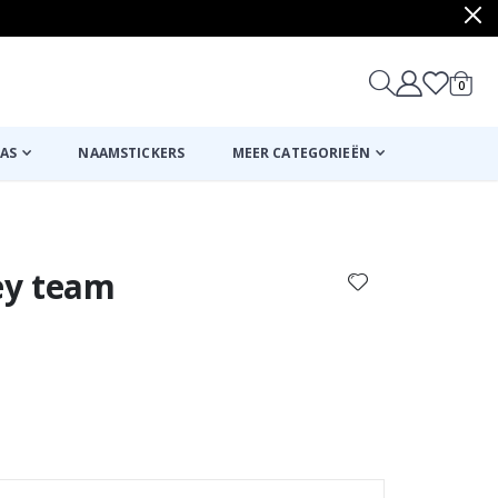
produ
0
winkel
AS
NAAMSTICKERS
MEER CATEGORIEËN
Mand
Naar de kassa
ey team
Canvas – N ’ 5 