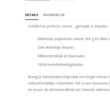
Ga
naar
DETAILS
RECENSIES
(
0
)
het
begin
Ontdek het perfecte canvas - gemaakt in Zweden
van
de
Materiaal: polykatoen canvas 360 g en dikte
afbeeldingen-
gallerij
Zeer levendige kleuren.
Milieuvriendelijk en duurzaam.
100% tevredenheidsgarantie.
Breng je kunstenaarschap naar een hoger niveau m
milieuvriendelijke materialen, het is een duurzame 
en ervaar de uitmuntendheid van Zweeds vakmans