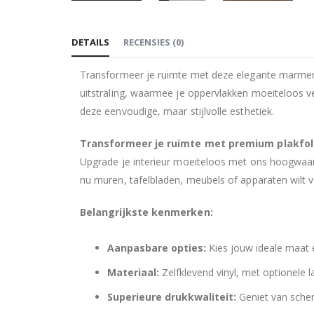
Ga
naar
DETAILS
RECENSIES
(
0
)
het
begin
Transformeer je ruimte met deze elegante marmere
van
uitstraling, waarmee je oppervlakken moeiteloos ve
de
deze eenvoudige, maar stijlvolle esthetiek.
afbeeldingen-
gallerij
Transformeer je ruimte met premium plakfol
Upgrade je interieur moeiteloos met ons hoogwaard
nu muren, tafelbladen, meubels of apparaten wilt ver
Belangrijkste kenmerken:
Aanpasbare opties:
Kies jouw ideale maat e
Materiaal:
Zelfklevend vinyl, met optionele 
Superieure drukkwaliteit:
Geniet van scher