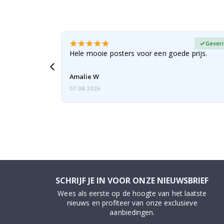
fieerde koper
Geveri
erd als
Hele mooie posters voor een goede prijs.
 bestelling,
Amalie W
07.08.2026
SCHRIJF JE IN VOOR ONZE NIEUWSBRIEF
Wees als eerste op de hoogte van het laatste
nieuws en profiteer van onze exclusieve
aanbiedingen.