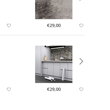
Special
€29,00
Price
Special
€29,00
Price