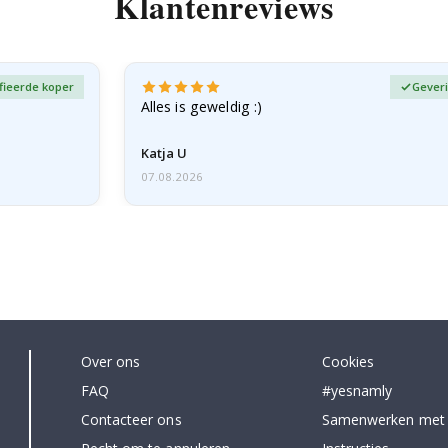
Klantenreviews
fieerde koper
Geveri
Alles is geweldig :)
Katja U
07.08.2026
Over ons
Cookies
FAQ
#yesnamly
Contacteer ons
Samenwerken met