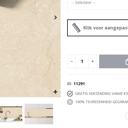
Special
20,00 €
Price
Klik voor aangepa
ID
11291
GRATIS VERZENDING VANAF €3
100% TEVREDENHEID GEGARA