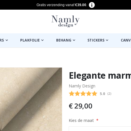
Gratis verzending vanaf
€39.00
.
RS
PLAKFOLIE
BEHANG
STICKERS
CANV
euk ✔
Elegante marm
Namly Design
Gemiddelde beo
5.0
(
aantal stemme
2
)
€ 29,00
Kies de maat