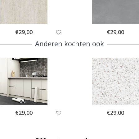
Special
Special
€29,00
€29,00
Price
Price
Anderen kochten ook
Special
Special
€29,00
€29,00
Price
Price