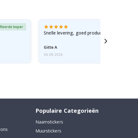
fieerde koper
Gever
Snelle levering, goed product
Gitte A
06.08.2026
Populaire Categorieën
Naamstickers
 ons
Muurstickers