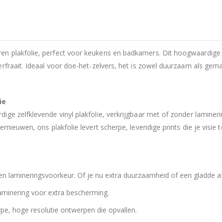
n plakfolie, perfect voor keukens en badkamers. Dit hoogwaardige m
rfraait. Ideaal voor doe-het-zelvers, het is zowel duurzaam als gem
ie
ige zelfklevende vinyl plakfolie, verkrijgbaar met of zonder lamine
nieuwen, ons plakfolie levert scherpe, levendige prints die je visie 
n lamineringsvoorkeur. Of je nu extra duurzaamheid of een gladde af
laminering voor extra bescherming.
pe, hoge resolutie ontwerpen die opvallen.