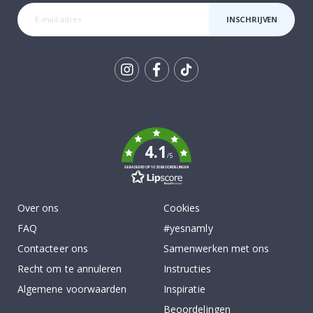
INSCHRIJVEN
Tik
To
k
4.1
/5
GEBASEERD OP 1030 BEOORDELINGEN
Over ons
Cookies
FAQ
#yesnamly
Contacteer ons
Samenwerken met ons
Recht om te annuleren
Instructies
Algemene voorwaarden
Inspiratie
Beoordelingen