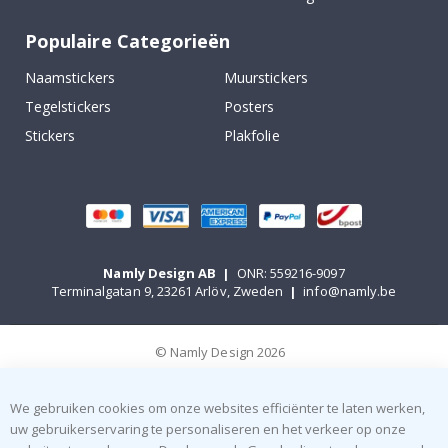
Populaire Categorieën
Naamstickers
Muurstickers
Tegelstickers
Posters
Stickers
Plakfolie
Namly Design AB
|
ONR: 559216-9097
Terminalgatan 9, 23261 Arlöv, Zweden
|
info@namly.be
© Namly Design 2026
We gebruiken cookies om onze websites efficiënter te laten werken,
uw gebruikerservaring te personaliseren en het verkeer op onze