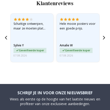
Klantenreviews
Schattige ontwerpen,
Hele mooie posters voor
All
maar ze moeten plat
een goede prijs.
verzonden worden in een
stevige envelop. Omdat
ze opgerold en een
Sylvie Y
Amalie W
Ka
beetje…
Geverifieerde koper
Geverifieerde koper
07.08.2026
07.08.2026
07.
SCHRIJF JE IN VOOR ONZE NIEUWSBRIEF
Wees als eerste op de hoogte van het laatste nieuws en
profiteer van onze exclusieve aanbiedingen.