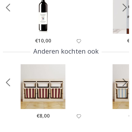
Special
€10,00
Spe
€
Price
Pri
Anderen kochten ook
Special
€8,00
Sp
€
Price
Pr