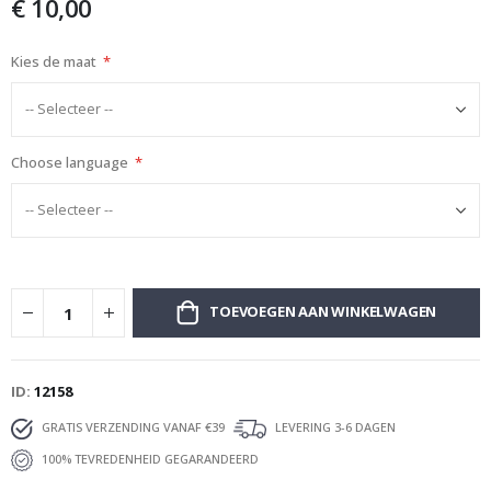
€ 10,00
afbeeldingen-
gallerij
Kies de maat
Choose language
TOEVOEGEN AAN WINKELWAGEN
ID
12158
GRATIS VERZENDING VANAF €39
LEVERING 3-6 DAGEN
100% TEVREDENHEID GEGARANDEERD