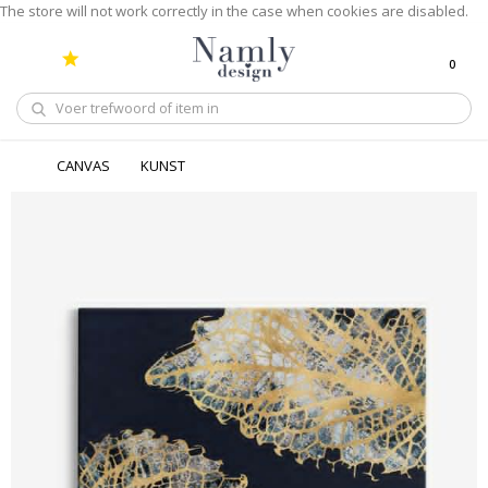
The store will not work correctly in the case when cookies are disabled.
0
winkel
CANVAS
KUNST
Ga
naar
het
einde
van
de
afbeeldingen-
gallerij