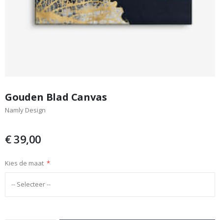
Ga
naar
Gouden Blad Canvas
het
Namly Design
begin
van
de
€ 39,00
afbeeldingen-
gallerij
Kies de maat