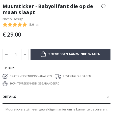
naar
Muursticker - Babyolifant die op de
het
maan slaapt
begin
Namly Design
van
de
Gemiddelde beoordeling:
5.0
(
aantal stemmen:
1
)
afbeeldingen-
€ 29,00
gallerij
TOEVOEGEN AAN WINKELWAGEN
ID
3061
GRATIS VERZENDING VANAF €39
LEVERING 3-6 DAGEN
100% TEVREDENHEID GEGARANDEERD
DETAILS
Muurstickers zijn een geweldige manier om je kamer te decoreren,