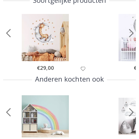
Special
€29,00
Spe
€
Price
Pri
Anderen kochten ook