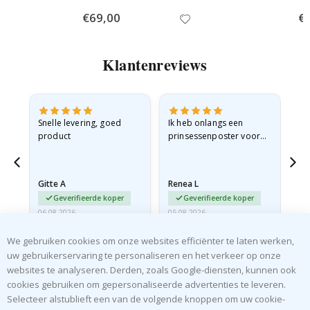
Special
€69,00
Spe
€
Price
Pri
Klantenreviews
 en
Snelle levering, goed
Ik heb onlangs een
Ik 
product
prinsessenposter voor
goe
ad
mijn kleindochter
oo
d
besteld. De poster was
lev
tijdens de verzending
Gitte A
Renea L
Sa
licht…
Geverifieerde koper
Geverifieerde koper
06.08.2026
05.08.2026
05.
We gebruiken cookies om onze websites efficiënter te laten werken,
uw gebruikerservaring te personaliseren en het verkeer op onze
websites te analyseren. Derden, zoals Google-diensten, kunnen ook
cookies gebruiken om gepersonaliseerde advertenties te leveren.
Selecteer alstublieft een van de volgende knoppen om uw cookie-