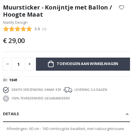
naar
Muursticker - Konijntje met Ballon /
het
Hoogte Maat
begin
Namly Design
van
de
Gemiddelde beoordeling:
5.0
(
aantal stemmen:
1
)
afbeeldingen-
€ 29,00
gallerij
TOEVOEGEN AAN WINKELWAGEN
ID
1041
GRATIS VERZENDING VANAF €39
LEVERING 3-6 DAGEN
100% TEVREDENHEID GEGARANDEERD
DETAILS
Afmetingen: 60 cm - 160 cmHoogste kwaliteit, met natuurgetrouwe