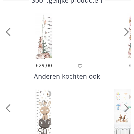
Special
€29,00
Spe
€
Price
Pri
Anderen kochten ook