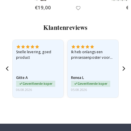
Special
€19,00
Spe
€
Price
Pri
Klantenreviews
 en
Snelle levering, goed
Ik heb onlangs een
Ik 
product
prinsessenposter voor
goe
ad
mijn kleindochter
oo
d
besteld. De poster was
lev
tijdens de verzending
Gitte A
Renea L
Sa
licht…
Geverifieerde koper
Geverifieerde koper
06.08.2026
05.08.2026
05.