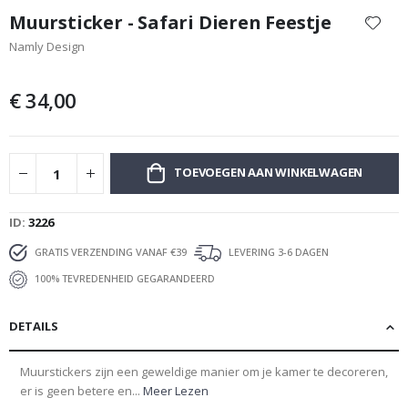
naar
Muursticker - Safari Dieren Feestje
het
Namly Design
begin
van
de
€ 34,00
afbeeldingen-
gallerij
TOEVOEGEN AAN WINKELWAGEN
ID
3226
GRATIS VERZENDING VANAF €39
LEVERING 3-6 DAGEN
100% TEVREDENHEID GEGARANDEERD
DETAILS
Muurstickers zijn een geweldige manier om je kamer te decoreren,
er is geen betere en...
Meer Lezen