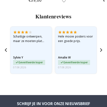
€39,00
€
Price
Pri
Klantenreviews
Schattige ontwerpen,
Hele mooie posters voor
All
maar ze moeten plat
een goede prijs.
verzonden worden in een
stevige envelop. Omdat
ze opgerold en een
Sylvie Y
Amalie W
Ka
beetje…
Geverifieerde koper
Geverifieerde koper
07.08.2026
07.08.2026
07.
SCHRIJF JE IN VOOR ONZE NIEUWSBRIEF