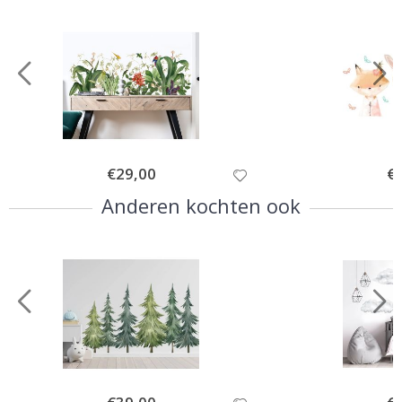
Special
€29,00
Spe
€
Price
Pri
Anderen kochten ook
Special
Spe