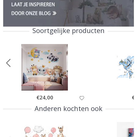
Soortgelijke producten
Special
€24,00
Spe
€
Price
Pri
Anderen kochten ook