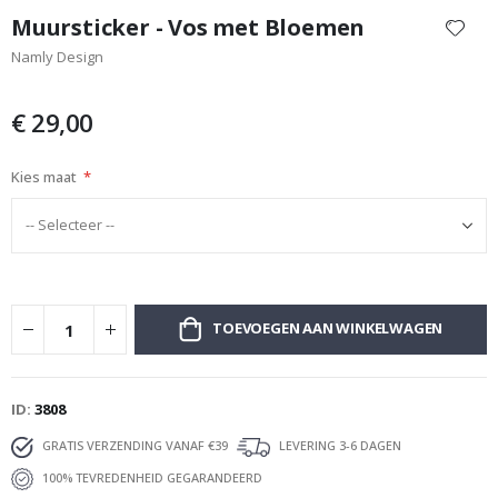
naar
Muursticker - Vos met Bloemen
het
Namly Design
begin
van
de
€ 29,00
afbeeldingen-
gallerij
Kies maat
TOEVOEGEN AAN WINKELWAGEN
ID
3808
GRATIS VERZENDING VANAF €39
LEVERING 3-6 DAGEN
100% TEVREDENHEID GEGARANDEERD