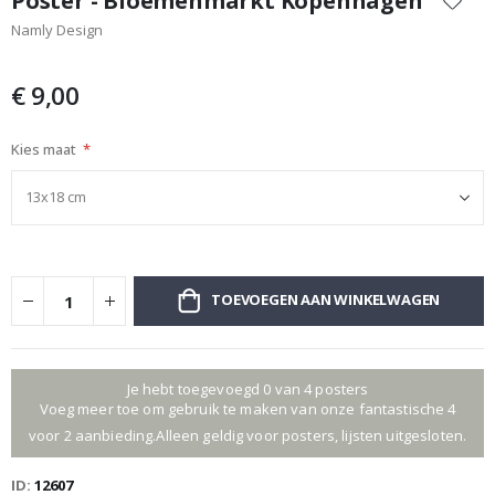
Poster - Bloemenmarkt Kopenhagen
het
Namly Design
begin
van
de
€ 9,00
afbeeldingen-
gallerij
Kies maat
TOEVOEGEN AAN WINKELWAGEN
Je hebt toegevoegd 0 van 4 posters
Voeg meer toe om gebruik te maken van onze fantastische 4
voor 2 aanbieding.Alleen geldig voor posters, lijsten uitgesloten.
ID
12607