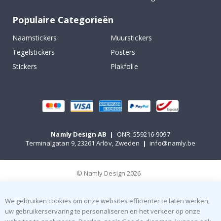
Populaire Categorieën
Naamstickers
Muurstickers
Tegelstickers
Posters
Stickers
Plakfolie
Namly Design AB
|
ONR: 559216-9097
Terminalgatan 9, 23261 Arlöv, Zweden
|
info@namly.be
© Namly Design 2026
We gebruiken cookies om onze websites efficiënter te laten werken,
uw gebruikerservaring te personaliseren en het verkeer op onze