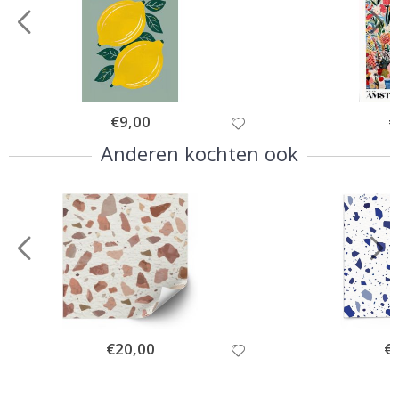
Special
€9,00
Sp
€
Price
Pr
Anderen kochten ook
Special
€20,00
Spe
€
Price
Pri