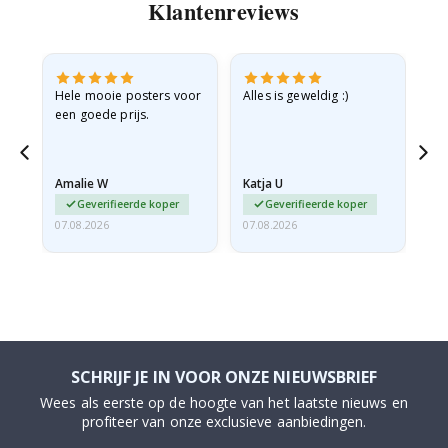
Klantenreviews
e
Hele mooie posters voor
Alles is geweldig :)
Sn
een goede prijs.
pr
 de
Amalie W
Katja U
Gi
Geverifieerde koper
Geverifieerde koper
07.08.2026
07.08.2026
06.
SCHRIJF JE IN VOOR ONZE NIEUWSBRIEF
Wees als eerste op de hoogte van het laatste nieuws en
profiteer van onze exclusieve aanbiedingen.