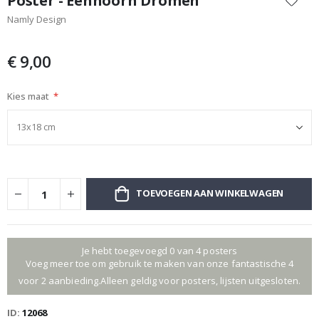
Poster - Eenhoorn Dromen
het
Namly Design
begin
van
de
€ 9,00
afbeeldingen-
gallerij
Kies maat
TOEVOEGEN AAN WINKELWAGEN
Je hebt toegevoegd 0 van 4 posters
Voeg meer toe om gebruik te maken van onze fantastische 4
voor 2 aanbieding.Alleen geldig voor posters, lijsten uitgesloten.
ID
12068