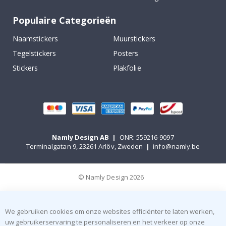
Populaire Categorieën
Naamstickers
Muurstickers
Tegelstickers
Posters
Stickers
Plakfolie
Namly Design AB
|
ONR: 559216-9097
Terminalgatan 9, 23261 Arlöv, Zweden
|
info@namly.be
© Namly Design 2026
We gebruiken cookies om onze websites efficiënter te laten werken,
uw gebruikerservaring te personaliseren en het verkeer op onze