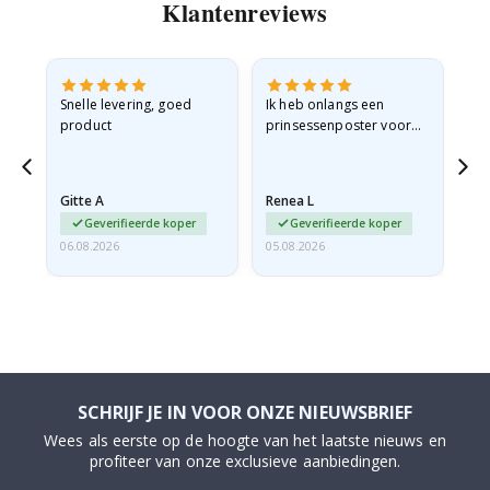
Klantenreviews
Snelle levering, goed
Ik heb onlangs een
Ik 
product
prinsessenposter voor
goe
g
mijn kleindochter
oo
besteld. De poster was
lev
tijdens de verzending
Gitte A
Renea L
Sa
licht…
Geverifieerde koper
Geverifieerde koper
06.08.2026
05.08.2026
05.
SCHRIJF JE IN VOOR ONZE NIEUWSBRIEF
Wees als eerste op de hoogte van het laatste nieuws en
profiteer van onze exclusieve aanbiedingen.