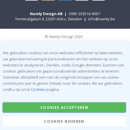
Namly Design AB
|
ONR: 559216-9097
Terminalgatan 9, 23261 Arlöv, Zweden
|
info@namly.be
© Namly Design 2026
We gebruiken cookies om onze websites efficiënter te laten werken,
uw gebruikerservaring te personaliseren en het verkeer op onze
websites te analyseren. Derden, zoals Google-diensten, kunnen ook
cookies gebruiken om gepersonaliseerde advertenties te leveren.
Selecteer alstublieft een van de volgende knoppen om uw cookie-
voorkeuren aan te geven. Details over de cookies die we gebruiken,
vindt u op onze
Cookies
-pagina.
COOKIES ACCEPTEREN
COOKIES BEHEREN