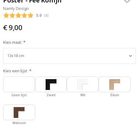
Poster - Fee Konijn
het
Namly Design
begin
Gemiddelde beoordeling:
5.0
(
aantal stemmen:
1
)
van
de
€ 9,00
afbeeldingen-
gallerij
Kies maat
Kies een lijst
Geen lijst
Zwart
Wit
Eiken
Walnoot