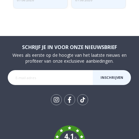
07.08.2026
07.08.2026
07.
SCHRIJF JE IN VOOR ONZE NIEUWSBRIEF
Wees als eerste op de hoogte van het laatste nieuws en
profiteer van onze exclusieve aanbiedingen.
INSCHRIJVEN
Tik
To
k
4.1
/5