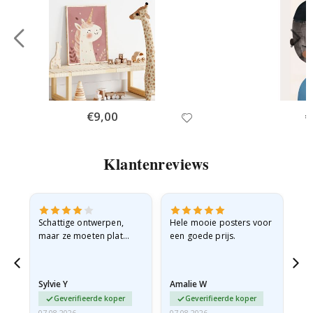
Special
€9,00
Sp
€
Price
Pr
Klantenreviews
Schattige ontwerpen,
Hele mooie posters voor
All
maar ze moeten plat
een goede prijs.
verzonden worden in een
stevige envelop. Omdat
ze opgerold en een
Sylvie Y
Amalie W
Ka
beetje…
Geverifieerde koper
Geverifieerde koper