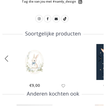
Tag die van jou met #namly_design
Soortgelijke producten
Special
€9,00
Sp
€
Price
Pr
Anderen kochten ook