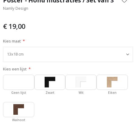
Poster - Hond Illustraties / Set van 3
het
Namly Design
begin
van
de
€ 19,00
afbeeldingen-
gallerij
Kies maat
Kies een lijst
Geen lijst
Zwart
Wit
Eiken
Walnoot