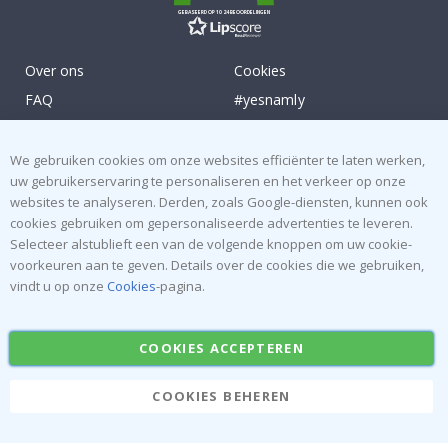
GEBASEERD OP 1024 BEOORDELINGEN
Over ons
Cookies
FAQ
#yesnamly
Contacteer ons
Samenwerken met ons
Recht om te annuleren
Instructies
We gebruiken cookies om onze websites efficiënter te laten werken,
uw gebruikerservaring te personaliseren en het verkeer op onze
Algemene voorwaarden
Inspiratie
websites te analyseren. Derden, zoals Google-diensten, kunnen ook
Beoordelingen
cookies gebruiken om gepersonaliseerde advertenties te leveren.
Selecteer alstublieft een van de volgende knoppen om uw cookie-
Populaire Categorieën
voorkeuren aan te geven. Details over de cookies die we gebruiken,
vindt u op onze
Cookies
-pagina.
Naamstickers
Muurstickers
Tegelstickers
Posters
COOKIES ACCEPTEREN
Stickers
Plakfolie
COOKIES BEHEREN