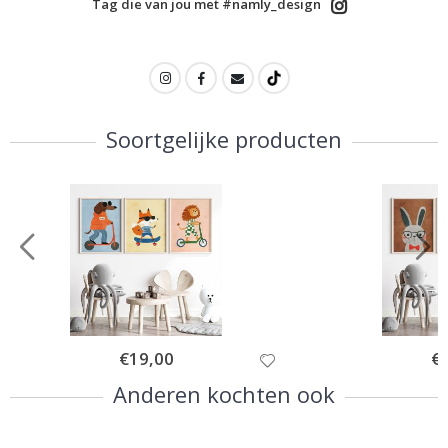
Tag die van jou met #namly_design
Soortgelijke producten
Special
€19,00
Spe
€
Price
Pri
Anderen kochten ook