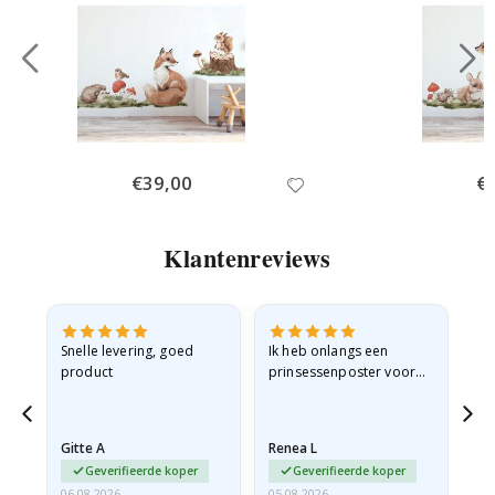
Special
€39,00
Spe
€
Price
Pri
Klantenreviews
 en
Snelle levering, goed
Ik heb onlangs een
Ik 
product
prinsessenposter voor
goe
ad
mijn kleindochter
oo
d
besteld. De poster was
lev
tijdens de verzending
Gitte A
Renea L
Sa
licht…
Geverifieerde koper
Geverifieerde koper
06.08.2026
05.08.2026
05.