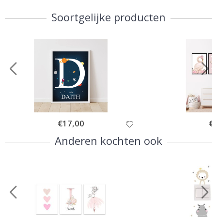
Soortgelijke producten
Special
€17,00
Spe
€
Price
Pri
Anderen kochten ook