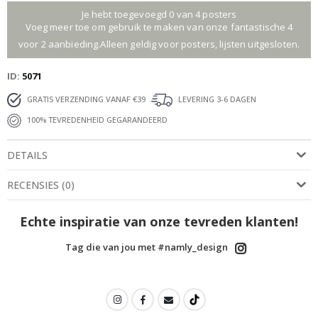
Je hebt toegevoegd 0 van 4 posters
Voeg meer toe om gebruik te maken van onze fantastische 4
voor 2 aanbieding.Alleen geldig voor posters, lijsten uitgesloten.
ID
5071
GRATIS VERZENDING VANAF €39
LEVERING 3-6 DAGEN
100% TEVREDENHEID GEGARANDEERD
DETAILS
RECENSIES
(
0
)
Echte inspiratie van onze tevreden klanten!
Tag die van jou met #namly_design