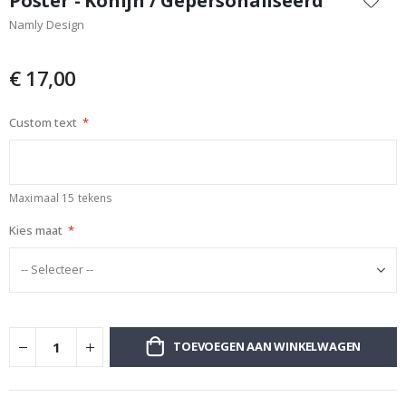
Poster - Konijn / Gepersonaliseerd
het
Namly Design
begin
van
de
€ 17,00
afbeeldingen-
gallerij
Custom text
Maximaal 15 tekens
Kies maat
TOEVOEGEN AAN WINKELWAGEN