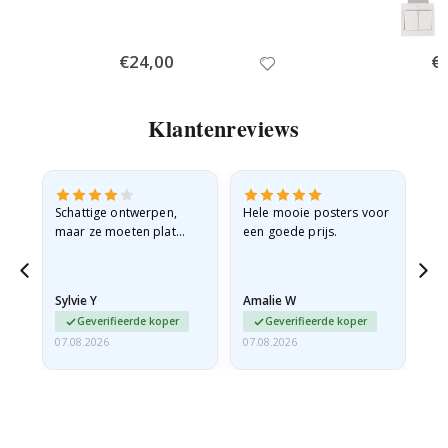
Special
€24,00
Spe
€
Price
Pri
Klantenreviews
Schattige ontwerpen,
Hele mooie posters voor
All
maar ze moeten plat
een goede prijs.
verzonden worden in een
stevige envelop. Omdat
ze opgerold en een
Sylvie Y
Amalie W
Ka
beetje…
Geverifieerde koper
Geverifieerde koper
07.08.2026
07.08.2026
07.