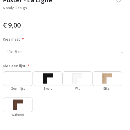
Poster - La Ligne
het
Namly Design
begin
van
de
€ 9,00
afbeeldingen-
gallerij
Kies maat
Kies een lijst
Geen lijst
Zwart
Wit
Eiken
Walnoot