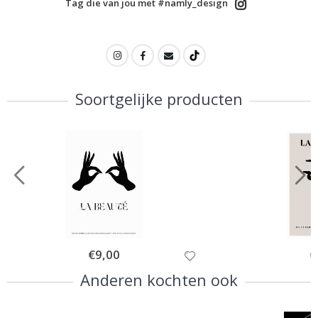
Tag die van jou met #namly_design
Soortgelijke producten
Special
€9,00
Sp
€
Price
Pr
Anderen kochten ook