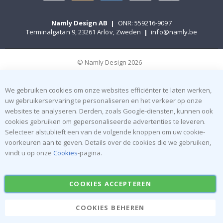
Namly Design AB
|
ONR: 559216-9097
Terminalgatan 9, 23261 Arlöv, Zweden
|
info@namly.be
© Namly Design 2026
We gebruiken cookies om onze websites efficiënter te laten werken,
uw gebruikerservaring te personaliseren en het verkeer op onze
websites te analyseren. Derden, zoals Google-diensten, kunnen ook
cookies gebruiken om gepersonaliseerde advertenties te leveren.
Selecteer alstublieft een van de volgende knoppen om uw cookie-
voorkeuren aan te geven. Details over de cookies die we gebruiken,
vindt u op onze
Cookies
-pagina.
COOKIES ACCEPTEREN
COOKIES BEHEREN