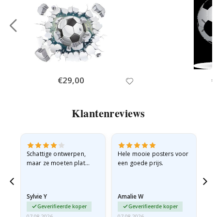
Special
€29,00
Sp
€
Price
Pr
Klantenreviews
Schattige ontwerpen,
Hele mooie posters voor
All
maar ze moeten plat
een goede prijs.
verzonden worden in een
stevige envelop. Omdat
ze opgerold en een
Sylvie Y
Amalie W
Ka
beetje…
Geverifieerde koper
Geverifieerde koper
07.08.2026
07.08.2026
07.