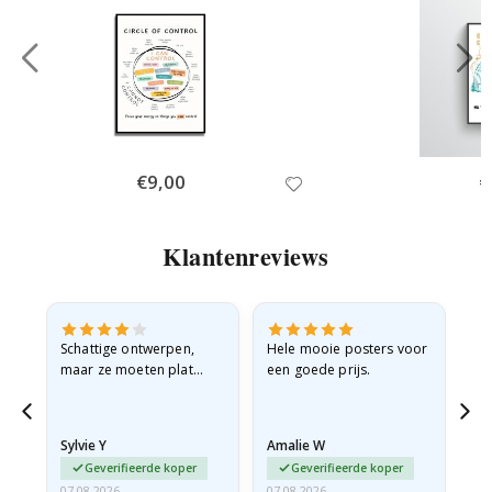
Special
€9,00
Sp
€
Price
Pr
Klantenreviews
Schattige ontwerpen,
Hele mooie posters voor
All
maar ze moeten plat
een goede prijs.
verzonden worden in een
stevige envelop. Omdat
ze opgerold en een
Sylvie Y
Amalie W
Ka
beetje…
Geverifieerde koper
Geverifieerde koper
07.08.2026
07.08.2026
07.