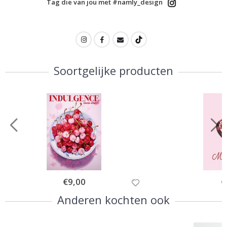
Tag die van jou met #namly_design
Soortgelijke producten
Special
€9,00
Sp
€
Price
Pr
Anderen kochten ook