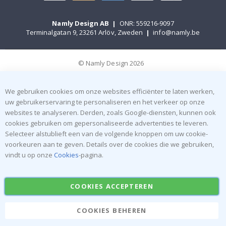
Namly Design AB
|
ONR: 559216-9097
Terminalgatan 9, 23261 Arlöv, Zweden
|
info@namly.be
© Namly Design 2026
We gebruiken cookies om onze websites efficiënter te laten werken,
uw gebruikerservaring te personaliseren en het verkeer op onze
websites te analyseren. Derden, zoals Google-diensten, kunnen ook
cookies gebruiken om gepersonaliseerde advertenties te leveren.
Selecteer alstublieft een van de volgende knoppen om uw cookie-
voorkeuren aan te geven. Details over de cookies die we gebruiken,
vindt u op onze
Cookies
-pagina.
COOKIES ACCEPTEREN
COOKIES BEHEREN