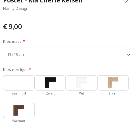
Poster - Ma Chérie Kersen
het
Namly Design
begin
van
de
€ 9,00
afbeeldingen-
gallerij
Kies maat
Kies een lijst
Geen lijst
Zwart
Wit
Eiken
Walnoot