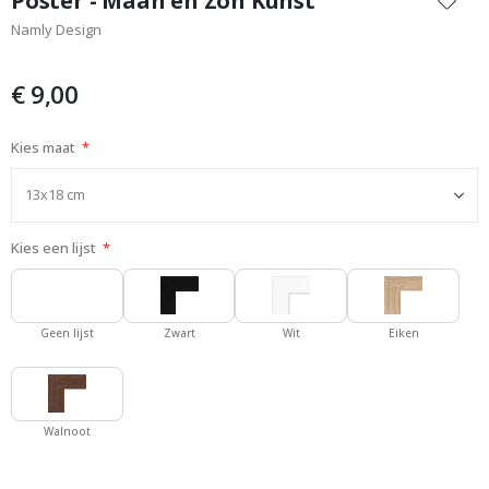
Poster - Maan en Zon Kunst
het
Namly Design
begin
van
de
€ 9,00
afbeeldingen-
gallerij
Kies maat
Kies een lijst
Geen lijst
Zwart
Wit
Eiken
Walnoot