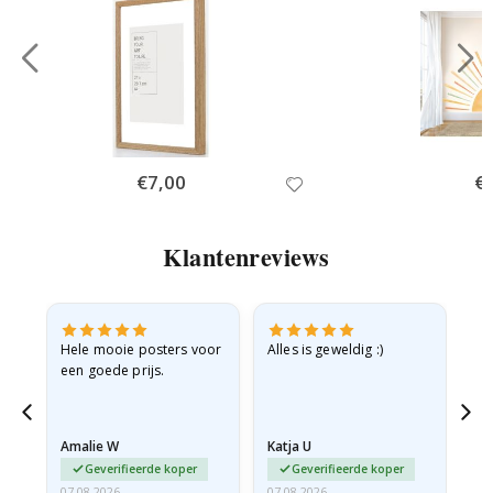
Special
€7,00
Spe
€
Price
Pri
Klantenreviews
e
Hele mooie posters voor
Alles is geweldig :)
Sn
een goede prijs.
pr
 de
Amalie W
Katja U
Gi
Geverifieerde koper
Geverifieerde koper
07.08.2026
07.08.2026
06.