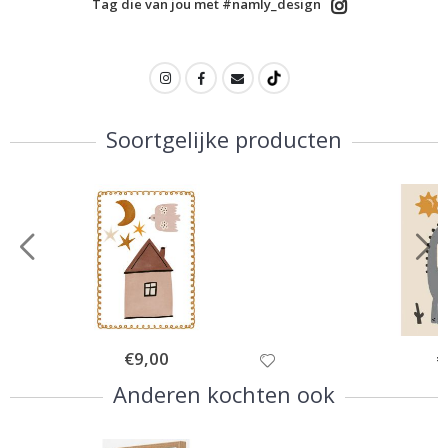
Tag die van jou met #namly_design
Soortgelijke producten
Special
€9,00
Sp
€
Price
Pr
Anderen kochten ook