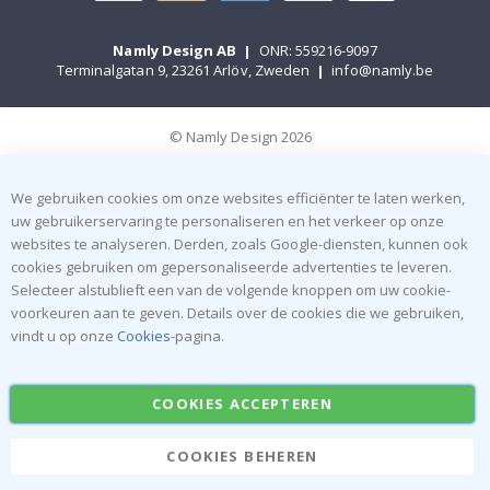
Namly Design AB
|
ONR: 559216-9097
Terminalgatan 9, 23261 Arlöv, Zweden
|
info@namly.be
© Namly Design 2026
We gebruiken cookies om onze websites efficiënter te laten werken,
uw gebruikerservaring te personaliseren en het verkeer op onze
websites te analyseren. Derden, zoals Google-diensten, kunnen ook
cookies gebruiken om gepersonaliseerde advertenties te leveren.
Selecteer alstublieft een van de volgende knoppen om uw cookie-
voorkeuren aan te geven. Details over de cookies die we gebruiken,
vindt u op onze
Cookies
-pagina.
COOKIES ACCEPTEREN
COOKIES BEHEREN