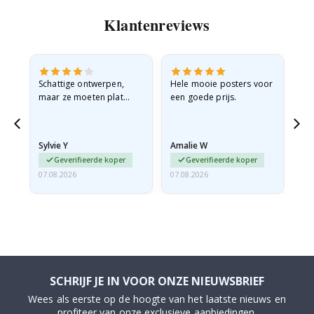
Klantenreviews
Schattige ontwerpen,
Hele mooie posters voor
All
maar ze moeten plat
een goede prijs.
verzonden worden in een
stevige envelop. Omdat
ze opgerold en een
Sylvie Y
Amalie W
Ka
beetje…
Geverifieerde koper
Geverifieerde koper
07.08.2026
07.08.2026
07.
SCHRIJF JE IN VOOR ONZE NIEUWSBRIEF
Wees als eerste op de hoogte van het laatste nieuws en
profiteer van onze exclusieve aanbiedingen.