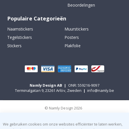
Beoordelingen
Populaire Categorieën
Naamstickers
Muurstickers
Tegelstickers
Posters
Stickers
Plakfolie
Namly Design AB
|
ONR: 559216-9097
Terminalgatan 9, 23261 Arlöv, Zweden
|
info@namly.be
© Namly Design 2026
We gebruiken cookies om onze websites efficiënter te laten werken,