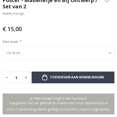
Poster - Madeliefje en Bij Ontwerp /
het
Set van 2
begin
Namly Design
van
de
afbeeldingen-
€ 15,00
gallerij
Kies maat
TOEVOEGEN AAN WINKELWAGEN
Je hebt toegevoegd 0 van 4 posters
Voeg meer toe om gebruik te maken van onze fantastische 4
voor 2 aanbieding.Alleen geldig voor posters, lijsten uitgesloten.