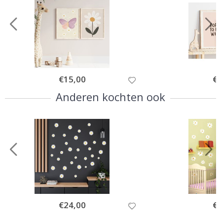
Special
€15,00
Spe
€
Price
Pri
Anderen kochten ook
Special
€24,00
Spe
€
Price
Pri