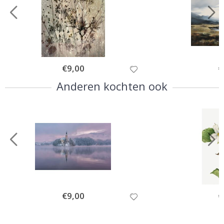
Special
€9,00
Sp
€
Price
Pr
Anderen kochten ook
Special
€9,00
Sp
€
Price
Pr