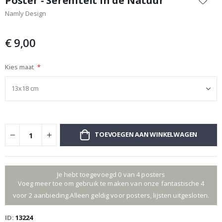
Poster - Sereniteit in de Natuur
het
Namly Design
begin
van
de
€ 9,00
afbeeldingen-
gallerij
Kies maat
TOEVOEGEN AAN WINKELWAGEN
Je hebt toegevoegd 0 van 4 posters
Voeg meer toe om gebruik te maken van onze fantastische 4
voor 2 aanbieding.Alleen geldig voor posters, lijsten uitgesloten.
ID
13224