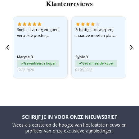
Klantenreviews
ijn
Snelle levering en goed
Schattige ontwerpen,
He
verpakte poster,
maar ze moeten plat
ee
bedankt!
verzonden worden in een
n
stevige envelop. Omdat
ze opgerold en een
Maryse B
Sylvie Y
Am
beetje…
Geverifieerde koper
Geverifieerde koper
10.08.2026
07.08.2026
07.
SCHRIJF JE IN VOOR ONZE NIEUWSBRIEF
Wees als eerste op de hoogte van het laatste nieuws en
profiteer van onze exclusieve aanbiedingen.