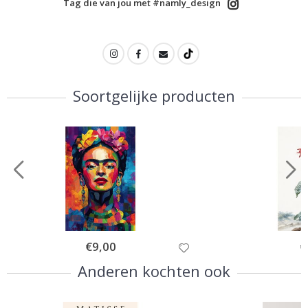
Tag die van jou met #namly_design
Soortgelijke producten
Special
€9,00
Sp
€
Price
Pr
Anderen kochten ook