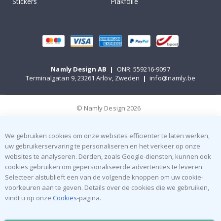
Stickers
Plakfolie
Namly Design AB
|
ONR: 559216-9097
Terminalgatan 9, 23261 Arlöv, Zweden
|
info@namly.be
© Namly Design 2026
We gebruiken cookies om onze websites efficiënter te laten werken,
uw gebruikerservaring te personaliseren en het verkeer op onze
websites te analyseren. Derden, zoals Google-diensten, kunnen ook
cookies gebruiken om gepersonaliseerde advertenties te leveren.
Selecteer alstublieft een van de volgende knoppen om uw cookie-
voorkeuren aan te geven. Details over de cookies die we gebruiken,
vindt u op onze
Cookies
-pagina.