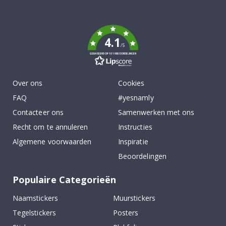
To
k
4.1
/5
GEBASEERD OP 1019 BEOORDELINGEN
Over ons
Cookies
FAQ
#yesnamly
Contacteer ons
Samenwerken met ons
Recht om te annuleren
Instructies
Algemene voorwaarden
Inspiratie
Beoordelingen
Populaire Categorieën
Naamstickers
Muurstickers
Tegelstickers
Posters