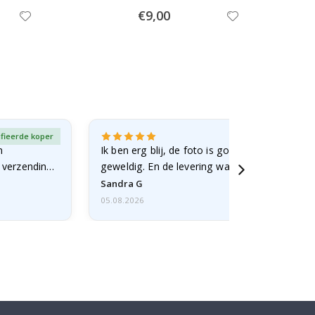
Special
€9,00
Price
ifieerde koper
Gever
n
Ik ben erg blij, de foto is goed gelukt en de lij
e verzending
geweldig. En de levering was snel.
Sandra G
05.08.2026