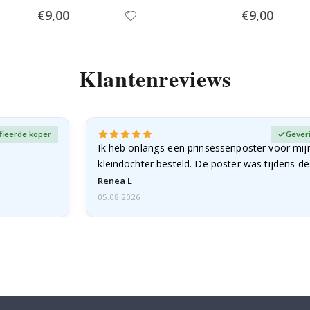
Special
Special
€9,00
€9,00
Price
Price
Klantenreviews
fieerde koper
Gever
Ik heb onlangs een prinsessenposter voor mij
kleindochter besteld. De poster was tijdens d
licht…
Renea L
05.08.2026