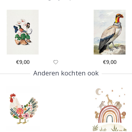
Special
Special
€9,00
€9,00
Price
Price
Anderen kochten ook