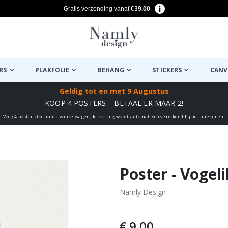
Gratis verzending vanaf
€39.00
.
RS
PLAKFOLIE
BEHANG
STICKERS
CANV
Geldig tot
en met 9 Augustus
KOOP 4 POSTERS – BETAAL ER MAAR 2!
Voeg 4 posters toe aan je winkelwagen, de korting wordt automatisch verrekend bij het afrekenen!
euk ✔
Poster - Vogeli
Namly Design
€ 9,00