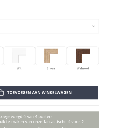
128 stuks Naam
Wit
Eiken
Walnoot
TOEVOEGEN AAN WINKELWAGEN
 toegevoegd 0 van 4 posters
ik te maken van onze fantastische 4 voor 2