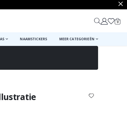
produ
0
winkel
AS
NAAMSTICKERS
MEER CATEGORIEËN
Mand
Naar de kassa
llustratie