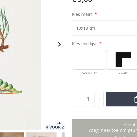
Kies maat
otocollage
Special
17,00 €
Price
Kies een lijst
Geen lijst
Zwart
Je hebt
Voeg meer toe om gebru