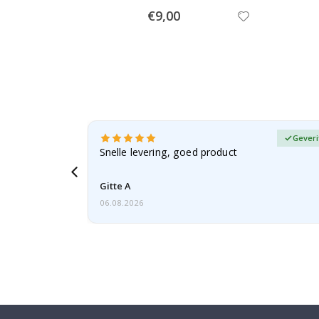
Special
€9,00
Price
fieerde koper
Geveri
, gezien de
Snelle levering, goed product
voren
Gitte A
06.08.2026