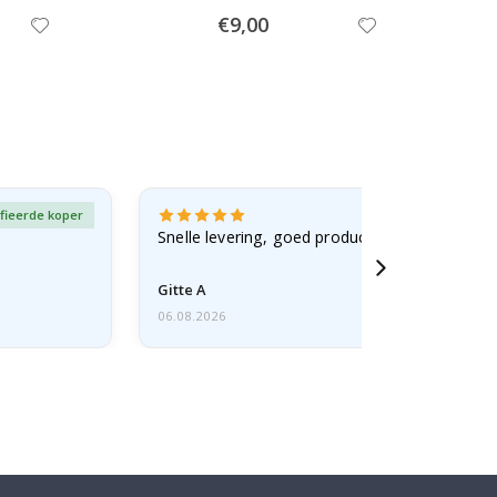
Special
€9,00
Price
fieerde koper
Gever
Snelle levering, goed product
Gitte A
06.08.2026