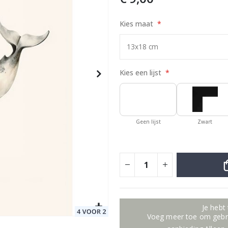
Kies maat
Special
25,00 €
Price
Kies een lijst
Geen lijst
Zwart
Je hebt
Voeg meer toe om gebru