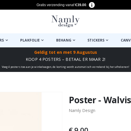
Gratis verzending vanaf
€39.00
.
RS
PLAKFOLIE
BEHANG
STICKERS
CANV
Geldig tot
en met 9 Augustus
KOOP 4 POSTERS – BETAAL ER MAAR 2!
Voeg 4 posters toe aan je winkelwagen, de korting wordt automatisch verrekend bij het afrekenen!
euk ✔
Poster - Walvi
Namly Design
€ 9,00