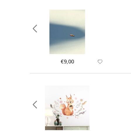
Special
€9,00
Price