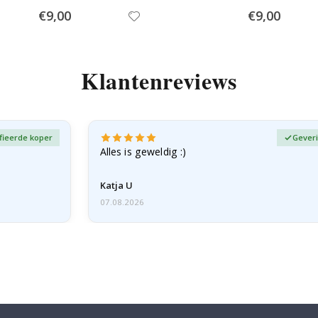
Special
Special
€9,00
€9,00
Price
Price
Klantenreviews
fieerde koper
Geveri
Alles is geweldig :)
Katja U
07.08.2026