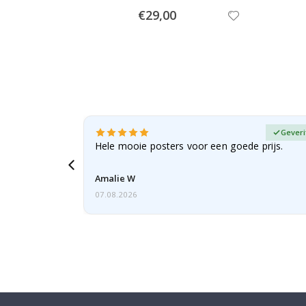
Special
€29,00
Price
fieerde koper
Geveri
erd als
Hele mooie posters voor een goede prijs.
 bestelling,
Amalie W
07.08.2026