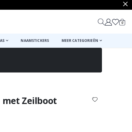
produ
0
winkel
AS
NAAMSTICKERS
MEER CATEGORIEËN
Mand
Naar de kassa
s met Zeilboot