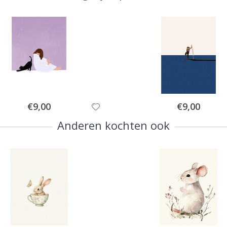
Special
Special
€9,00
€9,00
Price
Price
Anderen kochten ook