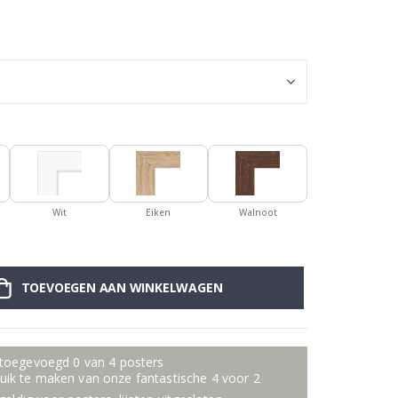
Poster - Beer A
Wit
Eiken
Walnoot
TOEVOEGEN AAN WINKELWAGEN
 toegevoegd 0 van 4 posters
ik te maken van onze fantastische 4 voor 2