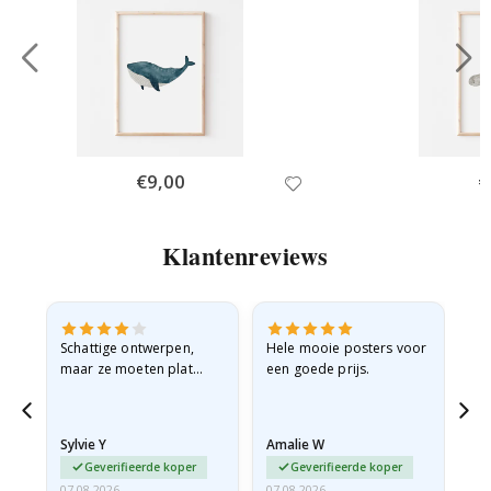
Special
€9,00
Sp
€
Price
Pr
Klantenreviews
Schattige ontwerpen,
Hele mooie posters voor
All
maar ze moeten plat
een goede prijs.
verzonden worden in een
stevige envelop. Omdat
ze opgerold en een
Sylvie Y
Amalie W
Ka
beetje…
Geverifieerde koper
Geverifieerde koper
07.08.2026
07.08.2026
07.