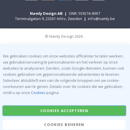
Namly Design AB
|
ONR: 559216-9097
Terminalgatan 9, 23261 Arlöv, Zweden
|
info@namly.be
© Namly Design 2026
We gebruiken cookies om onze websites efficiënter te laten werken,
uw gebruikerservaring te personaliseren en het verkeer op onze
websites te analyseren. Derden, zoals Google-diensten, kunnen ook
cookies gebruiken om gepersonaliseerde advertenties te leveren.
Selecteer alstublieft een van de volgende knoppen om uw cookie-
voorkeuren aan te geven. Details over de cookies die we gebruiken,
vindt u op onze
Cookies
-pagina.
COOKIES ACCEPTEREN
COOKIES BEHEREN