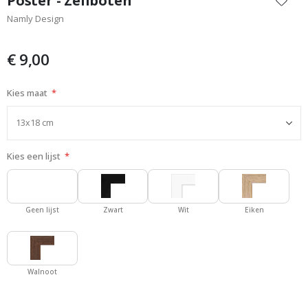
Poster - Zeilboten
het
Namly Design
begin
van
de
€ 9,00
afbeeldingen-
gallerij
Kies maat
Kies een lijst
Geen lijst
Zwart
Wit
Eiken
Walnoot