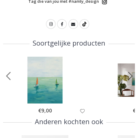
Tag die van jou met #namly_design
Soortgelijke producten
Special
€9,00
Spe
€
Price
Pri
Anderen kochten ook