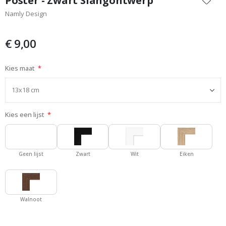
Poster - Zwart Slangontwerp
het
Namly Design
begin
van
de
€ 9,00
afbeeldingen-
gallerij
Kies maat
Kies een lijst
Geen lijst
Zwart
Wit
Eiken
Walnoot