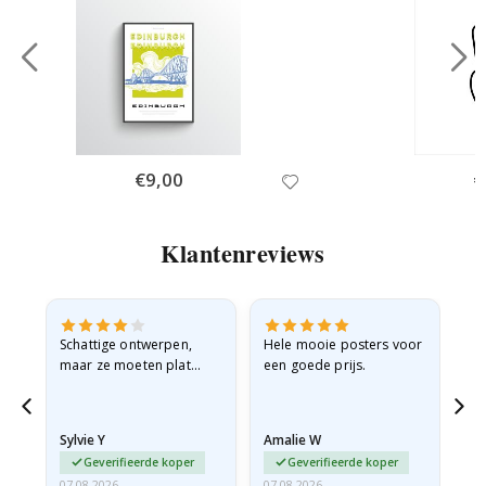
Special
€9,00
Sp
€
Price
Pr
Klantenreviews
Schattige ontwerpen,
Hele mooie posters voor
All
maar ze moeten plat
een goede prijs.
verzonden worden in een
stevige envelop. Omdat
ze opgerold en een
Sylvie Y
Amalie W
Ka
beetje…
Geverifieerde koper
Geverifieerde koper
07.08.2026
07.08.2026
07.