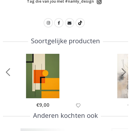
Tag die van jou met #namly_design
Soortgelijke producten
Special
€9,00
Sp
€
Price
Pr
Anderen kochten ook