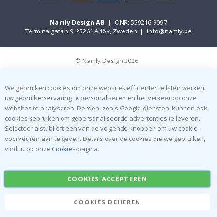
Namly Design AB
|
ONR: 559216-9097
Terminalgatan 9, 23261 Arlöv, Zweden
|
info@namly.be
© Namly Design 2026
We gebruiken cookies om onze websites efficiënter te laten werken,
uw gebruikerservaring te personaliseren en het verkeer op onze
websites te analyseren. Derden, zoals Google-diensten, kunnen ook
cookies gebruiken om gepersonaliseerde advertenties te leveren.
Selecteer alstublieft een van de volgende knoppen om uw cookie-
voorkeuren aan te geven. Details over de cookies die we gebruiken,
vindt u op onze
Cookies
-pagina.
COOKIES ACCEPTEREN
COOKIES BEHEREN