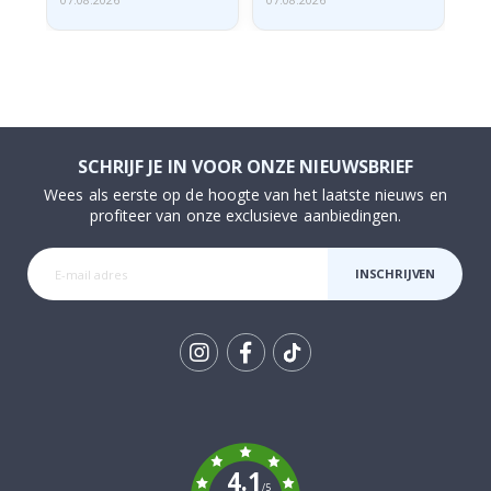
07.08.2026
07.08.2026
07.
SCHRIJF JE IN VOOR ONZE NIEUWSBRIEF
Wees als eerste op de hoogte van het laatste nieuws en
profiteer van onze exclusieve aanbiedingen.
INSCHRIJVEN
Tik
To
k
4.1
/5