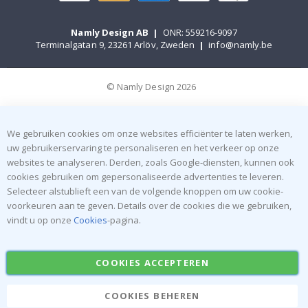
Namly Design AB
|
ONR: 559216-9097
Terminalgatan 9, 23261 Arlöv, Zweden
|
info@namly.be
© Namly Design 2026
We gebruiken cookies om onze websites efficiënter te laten werken,
uw gebruikerservaring te personaliseren en het verkeer op onze
websites te analyseren. Derden, zoals Google-diensten, kunnen ook
cookies gebruiken om gepersonaliseerde advertenties te leveren.
Selecteer alstublieft een van de volgende knoppen om uw cookie-
voorkeuren aan te geven. Details over de cookies die we gebruiken,
vindt u op onze
Cookies
-pagina.
COOKIES ACCEPTEREN
COOKIES BEHEREN