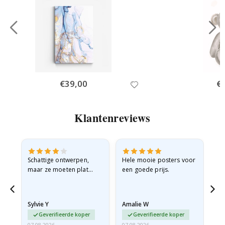
Special
€39,00
Spe
€
Price
Pri
Klantenreviews
Schattige ontwerpen,
Hele mooie posters voor
All
maar ze moeten plat
een goede prijs.
verzonden worden in een
stevige envelop. Omdat
ze opgerold en een
Sylvie Y
Amalie W
Ka
beetje…
Geverifieerde koper
Geverifieerde koper