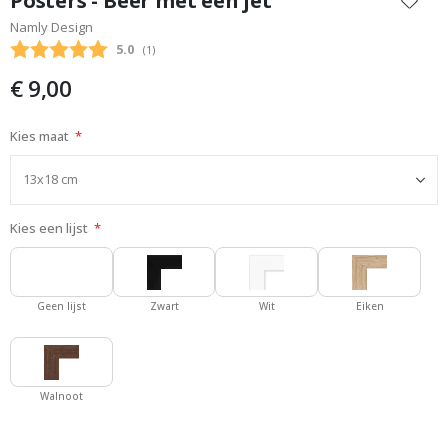
Posters - Beer met een jet
het
Namly Design
begin
Gemiddelde beoordeling:
5.0
(
aantal stemmen:
1
)
van
de
€ 9,00
afbeeldingen-
gallerij
Kies maat
Kies een lijst
Geen lijst
Zwart
Wit
Eiken
Walnoot