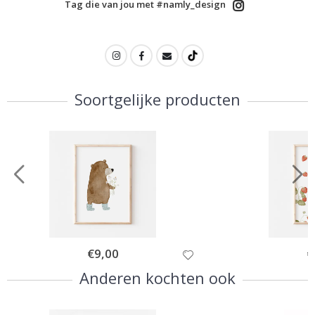
Tag die van jou met #namly_design
Soortgelijke producten
Special
€9,00
Sp
€
Price
Pr
Anderen kochten ook