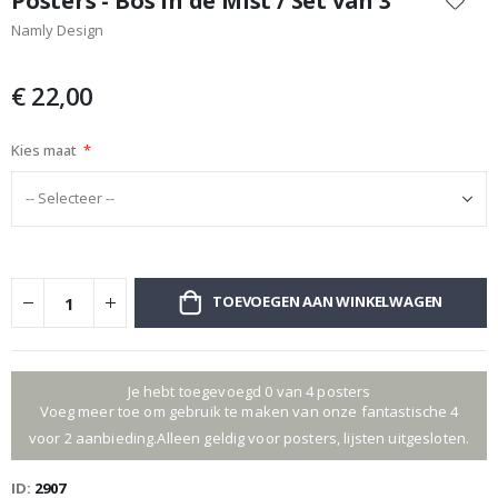
Posters - Bos in de Mist / Set van 3
het
Namly Design
begin
van
de
€ 22,00
afbeeldingen-
gallerij
Kies maat
TOEVOEGEN AAN WINKELWAGEN
Je hebt toegevoegd 0 van 4 posters
Voeg meer toe om gebruik te maken van onze fantastische 4
voor 2 aanbieding.Alleen geldig voor posters, lijsten uitgesloten.
ID
2907