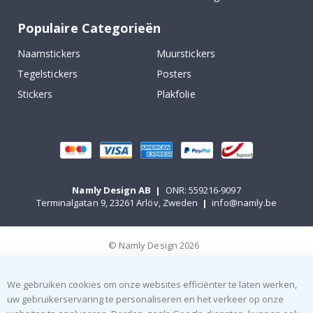
Populaire Categorieën
Naamstickers
Muurstickers
Tegelstickers
Posters
Stickers
Plakfolie
Namly Design AB
|
ONR: 559216-9097
Terminalgatan 9, 23261 Arlöv, Zweden
|
info@namly.be
© Namly Design 2026
We gebruiken cookies om onze websites efficiënter te laten werken,
uw gebruikerservaring te personaliseren en het verkeer op onze