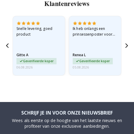
Klantenreviews
Snelle levering, goed
Ik heb onlangs een
Ik 
product
prinsessenposter voor
goe
g
mijn kleindochter
oo
besteld. De poster was
lev
tijdens de verzending
Gitte A
Renea L
Sa
licht…
Geverifieerde koper
Geverifieerde koper
06.08.2026
05.08.2026
05.
SCHRIJF JE IN VOOR ONZE NIEUWSBRIEF
Wees als eerste op de hoogte van het laatste nieuws en
profiteer van onze exclusieve aanbiedingen.