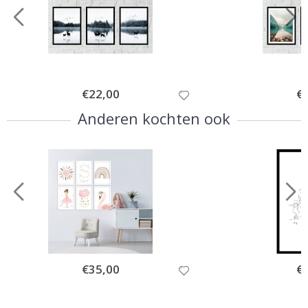
Special
€22,00
Spe
€
Price
Pri
Anderen kochten ook
Special
€35,00
Spe
€
Price
Pri