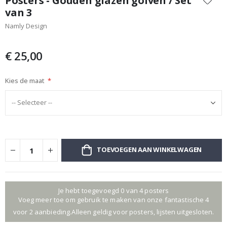
Posters - Gouden glazen golven / Set
het
van 3
begin
Namly Design
van
de
afbeeldingen-
€ 25,00
gallerij
Kies de maat
TOEVOEGEN AAN WINKELWAGEN
Je hebt toegevoegd 0 van 4 posters
Voeg meer toe om gebruik te maken van onze fantastische 4
voor 2 aanbieding.Alleen geldig voor posters, lijsten uitgesloten.