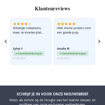
Klantenreviews
Schattige ontwerpen,
Hele mooie posters voor
All
maar ze moeten plat
een goede prijs.
verzonden worden in een
stevige envelop. Omdat
ze opgerold en een
Sylvie Y
Amalie W
Ka
beetje…
Geverifieerde koper
Geverifieerde koper
07.08.2026
07.08.2026
07.
SCHRIJF JE IN VOOR ONZE NIEUWSBRIEF
Wees als eerste op de hoogte van het laatste nieuws en
profiteer van onze exclusieve aanbiedingen.