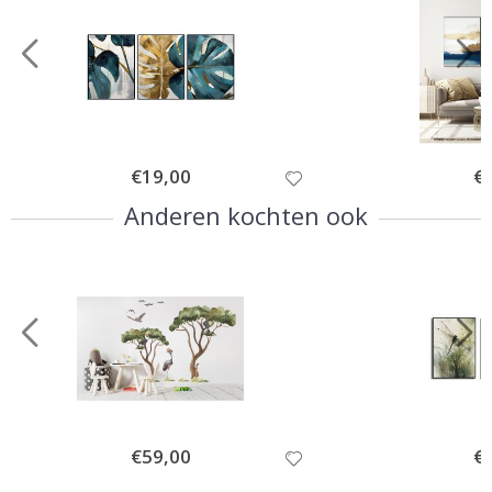
Special
€19,00
Spe
€
Price
Pri
Anderen kochten ook
Special
€59,00
Spe
€
Price
Pri