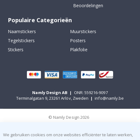
Beoordelingen
Populaire Categorieën
Naamstickers
Muurstickers
Tegelstickers
Posters
Stickers
Plakfolie
Namly Design AB
|
ONR: 559216-9097
Terminalgatan 9, 23261 Arlöv, Zweden
|
info@namly.be
© Namly Design 2026
We gebruiken cookies om onze websites efficiënter te laten werken,