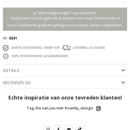
Je hebt toegevoegd 0 van 4 posters
Voeg meer toe om gebruik te maken van onze fantastische 4
voor 2 aanbieding.Alleen geldig voor posters, lijsten uitgesloten.
ID
6331
GRATIS VERZENDING VANAF €39
LEVERING 3-6 DAGEN
100% TEVREDENHEID GEGARANDEERD
DETAILS
RECENSIES
(
0
)
Echte inspiratie van onze tevreden klanten!
Tag die van jou met #namly_design