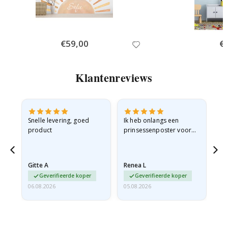
Special
€59,00
Spe
€
Price
Pri
Klantenreviews
Snelle levering, goed
Ik heb onlangs een
Ik 
product
prinsessenposter voor
goe
g
mijn kleindochter
oo
besteld. De poster was
lev
tijdens de verzending
Gitte A
Renea L
Sa
licht…
Geverifieerde koper
Geverifieerde koper
06.08.2026
05.08.2026
05.