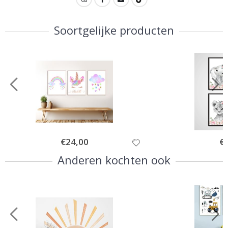
Soortgelijke producten
Special
€24,00
Spe
€
Price
Pri
Anderen kochten ook