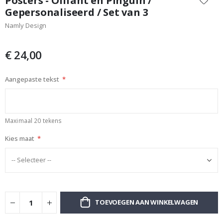
Posters - Olifant en Pinguïn /
het
Gepersonaliseerd / Set van 3
begin
Namly Design
van
de
afbeeldingen-
€ 24,00
gallerij
Aangepaste tekst
Maximaal 20 tekens
Kies maat
TOEVOEGEN AAN WINKELWAGEN