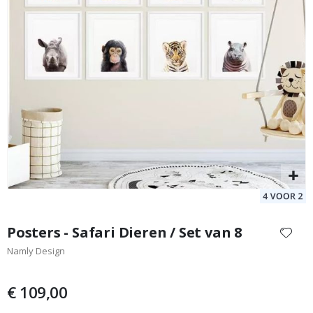
Muursticker - Apen
Ho
Special
29,00 €
Price
Ga
naar
Posters - Safari Dieren / Set van 8
het
Namly Design
begin
van
de
€ 109,00
afbeeldingen-
gallerij