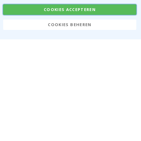
Stickers
Plakfolie
COOKIES ACCEPTEREN
COOKIES BEHEREN
Namly Design AB
|
ONR: 559216-9097
Terminalgatan 9, 23261 Arlöv, Zweden
|
info@namly.be
© Namly Design 2026