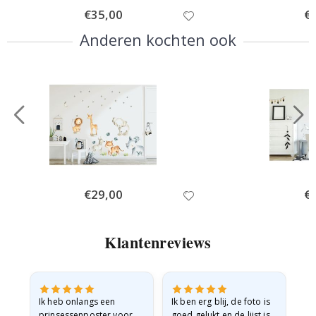
Special
€35,00
Spe
€
Price
Pri
Anderen kochten ook
Special
€29,00
Spe
€
Price
Pri
Klantenreviews
ijn
Ik heb onlangs een
Ik ben erg blij, de foto is
Ui
prinsessenposter voor
goed gelukt en de lijst is