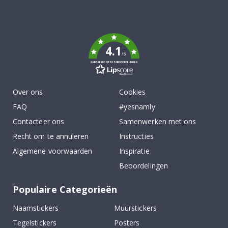
Tik
To
k
4.1
/5
GEBASEERD OP 1032 BEOORDELINGEN
Over ons
Cookies
FAQ
#yesnamly
Contacteer ons
Samenwerken met ons
Recht om te annuleren
Instructies
Algemene voorwaarden
Inspiratie
Beoordelingen
Populaire Categorieën
Naamstickers
Muurstickers
Tegelstickers
Posters