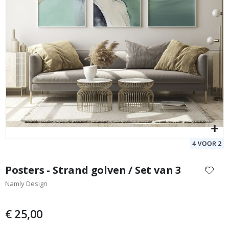
Muursticker - Konijntjes met ballonnen en wolken / Blauw
Po
Special
19,00 €
Price
Ga
naar
Posters - Strand golven / Set van 3
het
Namly Design
begin
van
de
€ 25,00
afbeeldingen-
gallerij