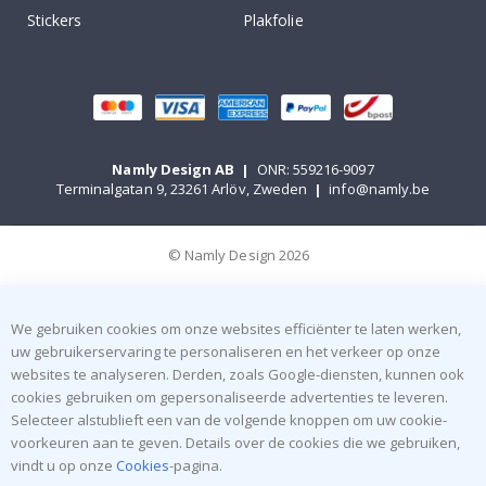
Stickers
Plakfolie
Namly Design AB
|
ONR: 559216-9097
Terminalgatan 9, 23261 Arlöv, Zweden
|
info@namly.be
© Namly Design 2026
We gebruiken cookies om onze websites efficiënter te laten werken,
uw gebruikerservaring te personaliseren en het verkeer op onze
websites te analyseren. Derden, zoals Google-diensten, kunnen ook
cookies gebruiken om gepersonaliseerde advertenties te leveren.
Selecteer alstublieft een van de volgende knoppen om uw cookie-
voorkeuren aan te geven. Details over de cookies die we gebruiken,
vindt u op onze
Cookies
-pagina.