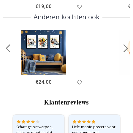
Special
€19,00
Spe
€
Price
Pri
Anderen kochten ook
Special
€24,00
Sp
€
Price
Pr
Klantenreviews
Schattige ontwerpen,
Hele mooie posters voor
All
maar ze moeten plat
een goede prijs.