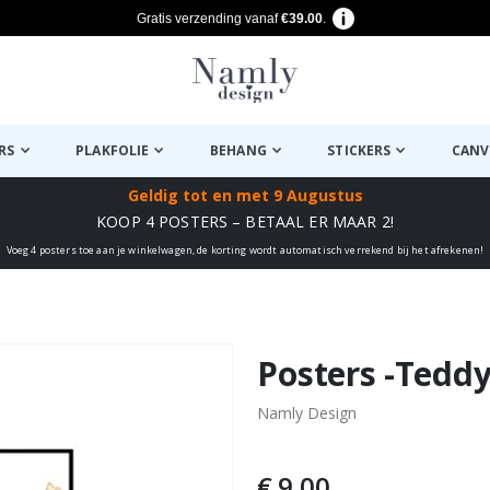
Gratis verzending vanaf
€39.00
.
RS
PLAKFOLIE
BEHANG
STICKERS
CANV
Geldig tot
en met 9 Augustus
KOOP 4 POSTERS – BETAAL ER MAAR 2!
Voeg 4 posters toe aan je winkelwagen, de korting wordt automatisch verrekend bij het afrekenen!
euk ✔
Posters -Teddy
Namly Design
€ 9,00