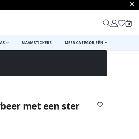
produ
0
winkel
AS
NAAMSTICKERS
MEER CATEGORIEËN
Mand
Naar de kassa
beer met een ster