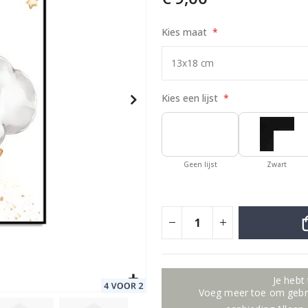
Kies maat
Special
9,00 €
Price
Kies een lijst
Geen lijst
Zwart
Je hebt
Voeg meer toe om gebru