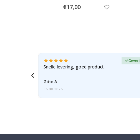
Special
€17,00
Price
fieerde koper
Geveri
n dochter
Snelle levering, goed product
Gitte A
06.08.2026