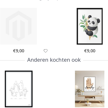
Special
Special
€9,00
€9,00
Price
Price
Anderen kochten ook