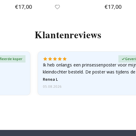
Special
Special
€17,00
€17,00
Price
Price
Klantenreviews
fieerde koper
Geveri
Ik heb onlangs een prinsessenposter voor mij
kleindochter besteld. De poster was tijdens d
licht…
Renea L
05.08.2026