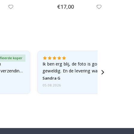
Special
€17,00
Price
fieerde koper
Gever
n
Ik ben erg blij, de foto is goed gelukt en de lij
e verzending
geweldig. En de levering was snel.
Sandra G
05.08.2026