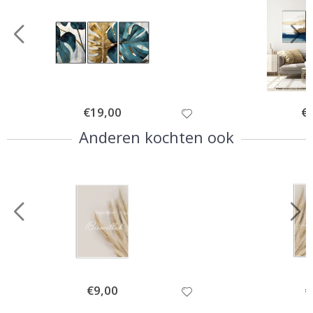
Special
€19,00
Spe
€
Price
Pri
Anderen kochten ook
Special
€9,00
Sp
€
Price
Pr