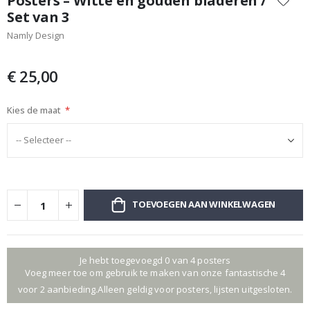
Posters – Witte en gouden bladeren /
het
Set van 3
begin
Namly Design
van
de
afbeeldingen-
€ 25,00
gallerij
Kies de maat
TOEVOEGEN AAN WINKELWAGEN
Je hebt toegevoegd 0 van 4 posters
Voeg meer toe om gebruik te maken van onze fantastische 4
voor 2 aanbieding.Alleen geldig voor posters, lijsten uitgesloten.