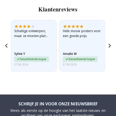
Klantenreviews
Schattige ontwerpen,
Hele mooie posters voor
All
maar ze moeten plat
een goede prijs.
verzonden worden in een
stevige envelop. Omdat
ze opgerold en een
Sylvie Y
Amalie W
Ka
beetje…
Geverifieerde koper
Geverifieerde koper
07.08.2026
07.08.2026
07.
SCHRIJF JE IN VOOR ONZE NIEUWSBRIEF
Wees als eerste op de hoogte van het laatste nieuws en
profiteer van onze exclusieve aanbiedingen.