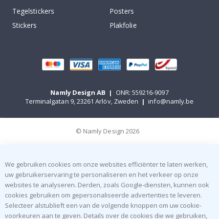
Tegelstickers
Posters
Stickers
Plakfolie
Namly Design AB
|
ONR: 559216-9097
Terminalgatan 9, 23261 Arlöv, Zweden
|
info@namly.be
© Namly Design 2026
We gebruiken cookies om onze websites efficiënter te laten werken,
uw gebruikerservaring te personaliseren en het verkeer op onze
websites te analyseren. Derden, zoals Google-diensten, kunnen ook
cookies gebruiken om gepersonaliseerde advertenties te leveren.
Selecteer alstublieft een van de volgende knoppen om uw cookie-
voorkeuren aan te geven. Details over de cookies die we gebruiken,