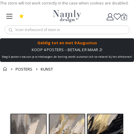
The store will not work correctly in the case when cookies are disabled.
0
winkel
Geldig tot
en met 9 Augustus
KOOP 4 POSTERS – BETAAL ER MAAR 2!
Voeg 4 posters toe aan je winkelwagen, de korting wordt automatisch verrekend bij het afrekenen!
POSTERS
KUNST
Ga
naar
het
einde
van
de
afbeeldingen-
gallerij