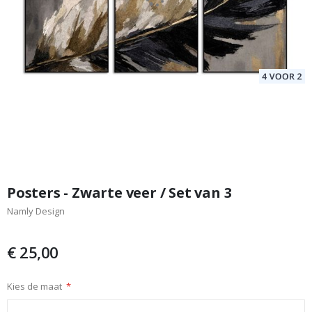
Ga
naar
Posters - Zwarte veer / Set van 3
het
Namly Design
begin
van
de
€ 25,00
afbeeldingen-
gallerij
Kies de maat