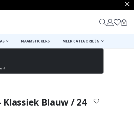
produ
0
winkel
AS
NAAMSTICKERS
MEER CATEGORIEËN
nen!
Mand
Naar de kassa
- Klassiek Blauw / 24