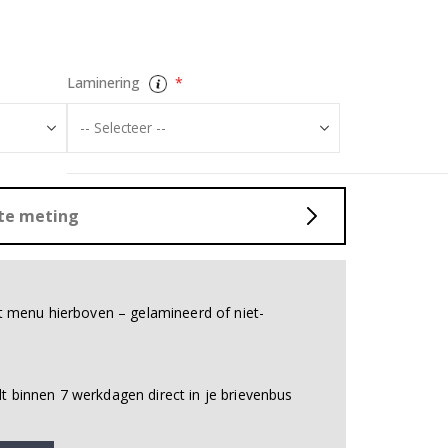
Grijze en Witte
Laminering
ste meting
et menu hierboven – gelamineerd of niet-
 binnen 7 werkdagen direct in je brievenbus