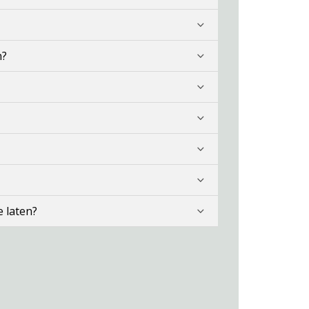
n?
e laten?