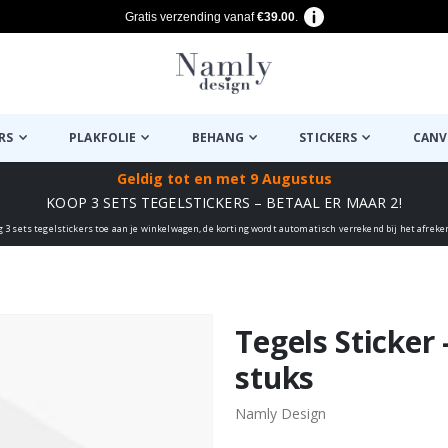
Gratis verzending vanaf
€39.00
.
RS
PLAKFOLIE
BEHANG
STICKERS
CANV
Geldig tot
en met 9 Augustus
KOOP 3 SETS TEGELSTICKERS – BETAAL ER MAAR 2!
g 3 sets tegelstickers toe aan je winkelwagen, de korting wordt automatisch verrekend bij het afreke
euk ✔
Tegels Sticker 
stuks
Namly Design