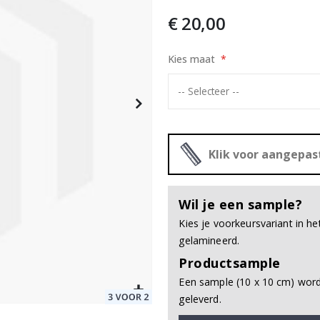
€ 20,00
24 st
Kies maat
Special
20,00 €
Price
Klik voor aangepa
Wil je een sample?
Kies je voorkeursvariant in h
gelamineerd.
Productsample
Een sample (10 x 10 cm) wordt
geleverd.