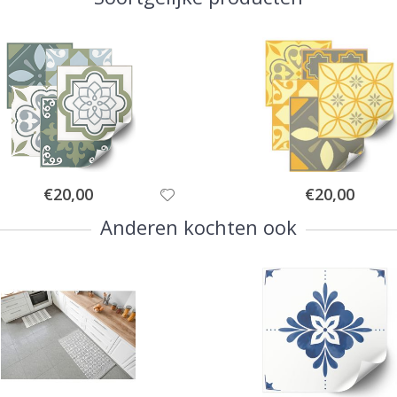
Special
Special
€20,00
€20,00
Price
Price
Anderen kochten ook