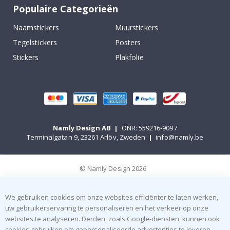
Populaire Categorieën
Naamstickers
Muurstickers
Tegelstickers
Posters
Stickers
Plakfolie
Namly Design AB
|
ONR: 559216-9097
Terminalgatan 9, 23261 Arlöv, Zweden
|
info@namly.be
© Namly Design 2026
We gebruiken cookies om onze websites efficiënter te laten werken,
uw gebruikerservaring te personaliseren en het verkeer op onze
websites te analyseren. Derden, zoals Google-diensten, kunnen ook
cookies gebruiken om gepersonaliseerde advertenties te leveren.