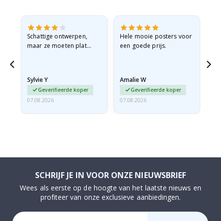
Schattige ontwerpen,
Hele mooie posters voor
All
maar ze moeten plat
een goede prijs.
verzonden worden in een
stevige envelop. Omdat
ze opgerold en een
Sylvie Y
Amalie W
Ka
beetje…
Geverifieerde koper
Geverifieerde koper
07.08.2026
07.08.2026
07.
SCHRIJF JE IN VOOR ONZE NIEUWSBRIEF
Wees als eerste op de hoogte van het laatste nieuws en
profiteer van onze exclusieve aanbiedingen.