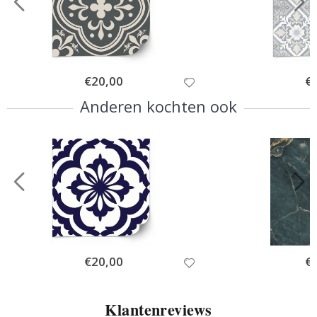
Special
€20,00
Spe
€
Price
Pri
Anderen kochten ook
Special
€20,00
Spe
€
Price
Pri
Klantenreviews