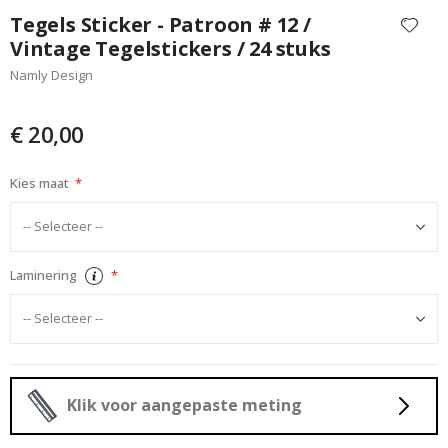
naar
Tegels Sticker - Patroon # 12 /
het
Vintage Tegelstickers / 24 stuks
begin
Namly Design
van
de
afbeeldingen-
€ 20,00
gallerij
Kies maat
Laminering
Klik voor aangepaste meting