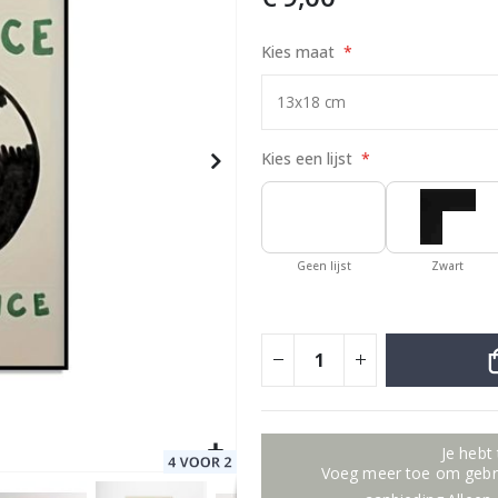
Kies maat
Special
9,00 €
Price
Kies een lijst
Geen lijst
Zwart
Je hebt
Voeg meer toe om gebru