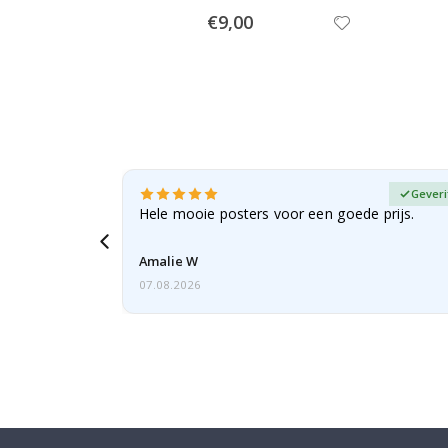
Special
€9,00
Price
fieerde koper
Geveri
erd als
Hele mooie posters voor een goede prijs.
 bestelling,
Amalie W
07.08.2026