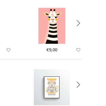
Special
€9,00
Price