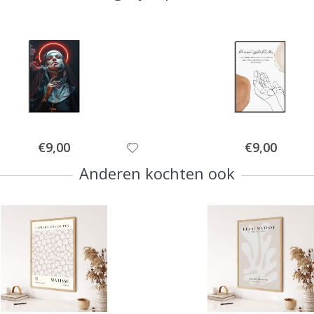
Special
Special
€9,00
€9,00
Price
Price
Anderen kochten ook