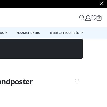
produ
0
winkel
AS
NAAMSTICKERS
MEER CATEGORIEËN
Mand
Naar de kassa
andposter