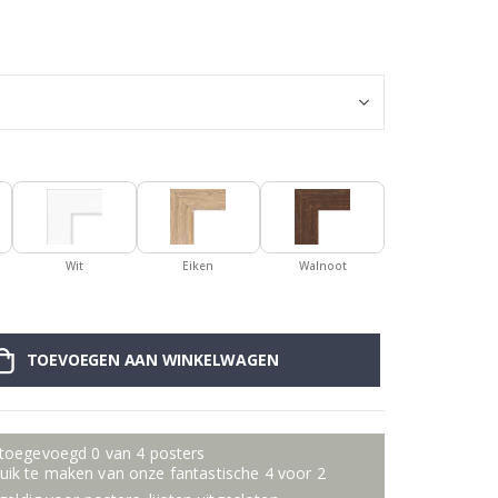
Poster - Deze 
Wit
Eiken
Walnoot
TOEVOEGEN AAN WINKELWAGEN
 toegevoegd 0 van 4 posters
ik te maken van onze fantastische 4 voor 2