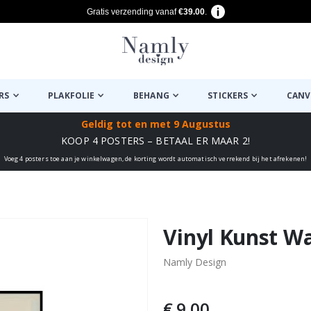
Gratis verzending vanaf
€39.00
.
RS
PLAKFOLIE
BEHANG
STICKERS
CANV
Geldig tot
en met 9 Augustus
KOOP 4 POSTERS – BETAAL ER MAAR 2!
Voeg 4 posters toe aan je winkelwagen, de korting wordt automatisch verrekend bij het afrekenen!
euk ✔
Vinyl Kunst W
Namly Design
€ 9,00