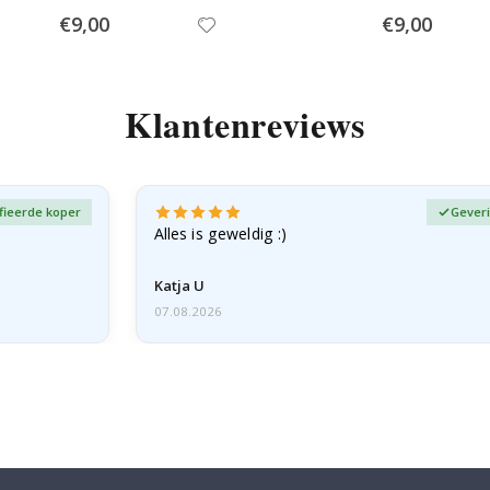
Special
Special
€9,00
€9,00
Price
Price
Klantenreviews
fieerde koper
Geveri
Alles is geweldig :)
Katja U
07.08.2026