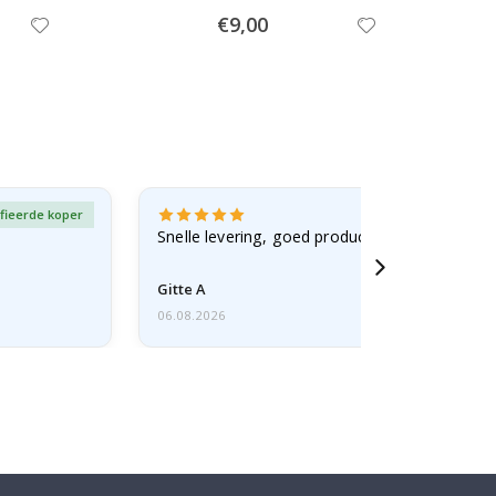
Special
€9,00
Price
fieerde koper
Gever
Snelle levering, goed product
Gitte A
06.08.2026