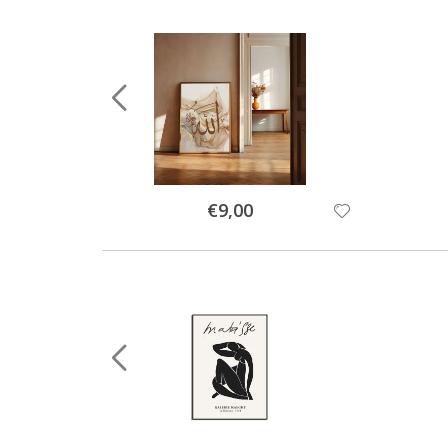
Special
€9,00
Price