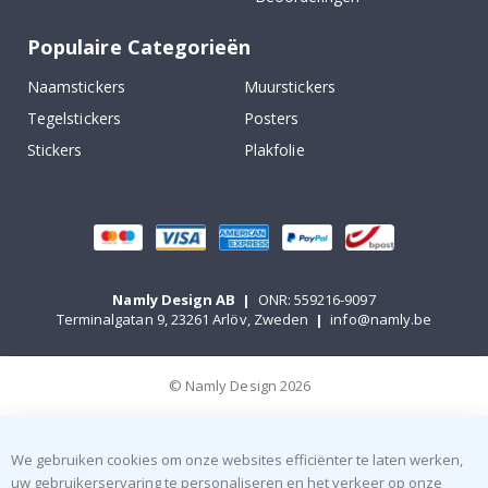
Populaire Categorieën
Naamstickers
Muurstickers
Tegelstickers
Posters
Stickers
Plakfolie
Namly Design AB
|
ONR: 559216-9097
Terminalgatan 9, 23261 Arlöv, Zweden
|
info@namly.be
© Namly Design 2026
We gebruiken cookies om onze websites efficiënter te laten werken,
uw gebruikerservaring te personaliseren en het verkeer op onze