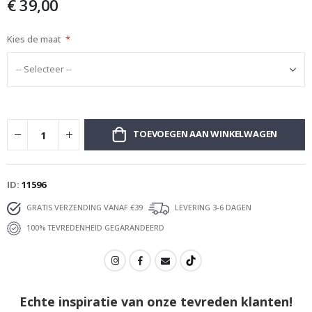
€ 39,00
afbeeldingen-
gallerij
Kies de maat
TOEVOEGEN AAN WINKELWAGEN
ID
11596
GRATIS VERZENDING VANAF €39
LEVERING 3-6 DAGEN
100% TEVREDENHEID GEGARANDEERD
Echte inspiratie van onze tevreden klanten!