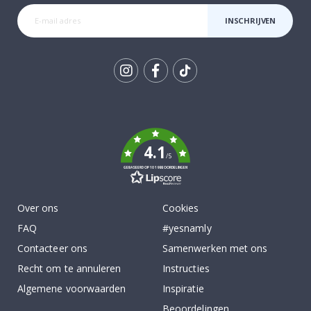
INSCHRIJVEN
Tik
To
k
4.1
/5
GEBASEERD OP 1019 BEOORDELINGEN
Over ons
Cookies
FAQ
#yesnamly
Contacteer ons
Samenwerken met ons
Recht om te annuleren
Instructies
Algemene voorwaarden
Inspiratie
Beoordelingen