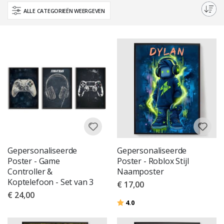
verscheidenheid aan ontwerpen en gamethema's voor een poster die
ALLE CATEGORIEËN WEERGEVEN
echt je gaming-persona weerspiegelt.
Gepersonaliseerde
Gepersonaliseerde
Poster - Game
Poster - Roblox Stijl
Controller &
Naamposter
Koptelefoon - Set van 3
€ 17,00
€ 24,00
Beoordeling:
uit 5 sterren
4.0