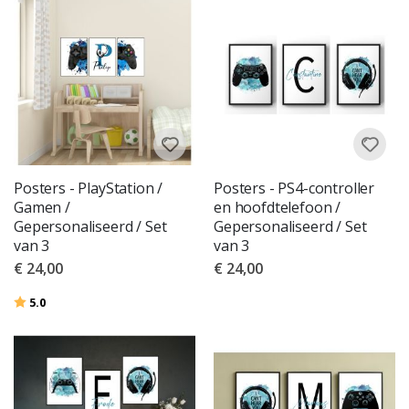
Posters - PlayStation /
Posters - PS4-controller
Gamen /
en hoofdtelefoon /
Gepersonaliseerd / Set
Gepersonaliseerd / Set
van 3
van 3
€ 24,00
€ 24,00
Beoordeling:
uit 5 sterren
5.0