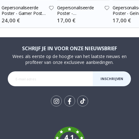
Gepersonaliseerde
Gepersonaliseerde
Gepersonalis
Poster - Gamer Poster
Poster -
Poster - Geïn
met Naam en
Gamecontrollers met
door Videog
Special
24,00 €
Special
17,00 €
Special
17,00 €
Price
Price
Price
Controller - Set van 3
Naam
Naam
SCHRIJF JE IN VOOR ONZE NIEUWSBRIEF
Wees als eerste op de hoogte van het laatste nieuws en
profiteer van onze exclusieve aanbiedingen.
INSCHRIJVEN
Tik
To
k
4.1