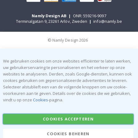
Namly Design AB
|
ONR: 559216-9097
Terminalgatan 9, 23261 Arlöv, Zweden
|
info@namly.be
© Namly Design 2026
We gebruiken cookies om onze websites efficiënter te laten werken,
uw gebruikerservaring te personaliseren en het verkeer op onze
websites te analyseren. Derden, zoals Google-diensten, kunnen ook
cookies gebruiken om gepersonaliseerde advertenties te leveren.
Selecteer alstublieft een van de volgende knoppen om uw cookie-
voorkeuren aan te geven. Details over de cookies die we gebruiken,
vindt u op onze
Cookies
-pagina.
COOKIES ACCEPTEREN
COOKIES BEHEREN