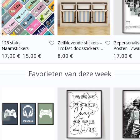
128 stuks
Zelfklevende stickers –
Gepersonalis
Naamstickers
Trofast doosstickers /
Poster - Zwar
Kies maat / Stripes
Hart Fotocol
17,00 €
Special
15,00 €
Special
8,00 €
Special
17,00 €
Price
Price
Price
blue-cream
Favorieten van deze week