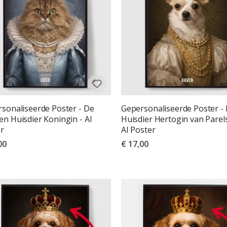
sonaliseerde Poster - De
Gepersonaliseerde Poster -
n Huisdier Koningin - AI
Huisdier Hertogin van Parels
r
AI Poster
00
€ 17,00
deling:
uit 5 sterren