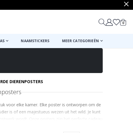
produ
0
winkel
AS
NAAMSTICKERS
MEER CATEGORIEËN
ERDE DIERENPOSTERS
nposters
tuk voor elke kamer. Elke poster is ontworpen om de
sdier is of een majestueus wezen uit het wild. Je kunt
nstwerk wordt. Onze posters zijn het perfecte cadeau
ndenken voor jezelf.