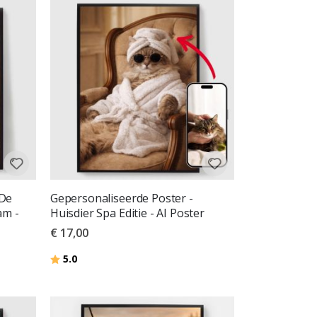
 De
Gepersonaliseerde Poster -
am -
Huisdier Spa Editie - AI Poster
€ 17,00
Beoordeling:
uit 5 sterren
5.0