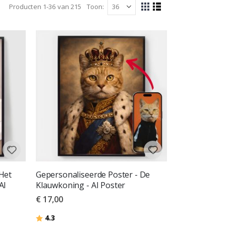
Producten
1
-
36
van
215
Toon
Tonen
Foto-
Lijst
tabel
als
Het
Gepersonaliseerde Poster - De
AI
Klauwkoning - AI Poster
€ 17,00
Beoordeling:
uit 5 sterren
4.3