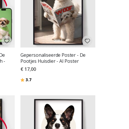
 De
Gepersonaliseerde Poster - De
h -
Pootjes Huisdier - AI Poster
€ 17,00
Beoordeling:
uit 5 sterren
3.7