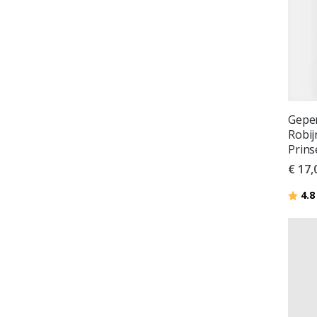
Geper
Robij
Prins
€ 17,
Beoor
4.8