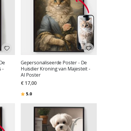
 De
Gepersonaliseerde Poster - De
 -
Huisdier Kroning van Majesteit -
AI Poster
€ 17,00
Beoordeling:
uit 5 sterren
5.0