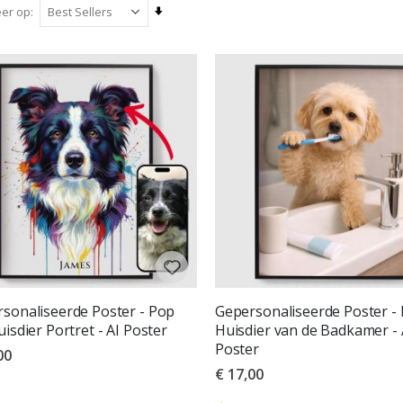
Van
eer op
laag
naar
hoog
sorteren
sonaliseerde Poster - Pop
Gepersonaliseerde Poster - 
uisdier Portret - AI Poster
Huisdier van de Badkamer - 
Poster
00
€ 17,00
deling:
uit 5 sterren