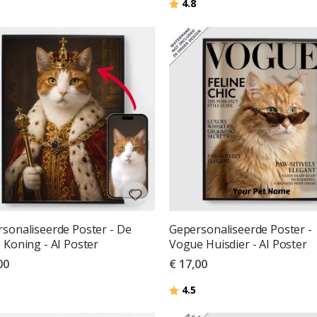
Beoordeling:
uit 5 sterren
4.8
sonaliseerde Poster - De
Gepersonaliseerde Poster -
 Koning - AI Poster
Vogue Huisdier - AI Poster
00
€ 17,00
deling:
uit 5 sterren
Beoordeling:
uit 5 sterren
4.5