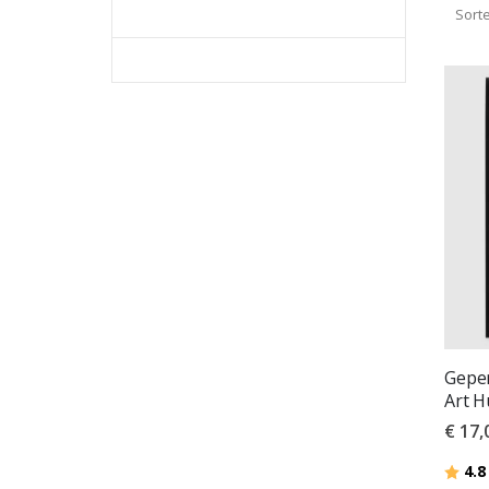
Sort
Geper
Art H
€ 17,
Beoor
4.8