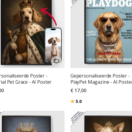
sonaliseerde Poster -
Gepersonaliseerde Poster -
ial Pet Grace - AI Poster
PlayPet Magazine - AI Poste
00
€ 17,00
deling:
uit 5 sterren
Beoordeling:
uit 5 sterren
5.0