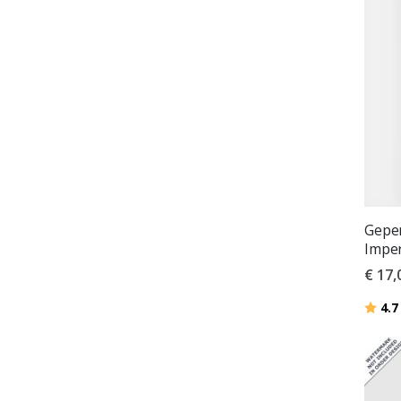
Geper
Imper
€ 17,
Beoor
4.7