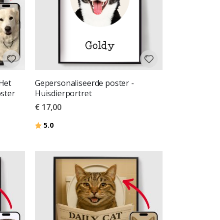
Het
Gepersonaliseerde poster -
oster
Huisdierportret
€ 17,00
Beoordeling:
uit 5 sterren
5.0