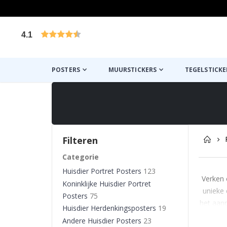
4.1
Gebaseerd op 1028 beoordelingen
POSTERS
MUURSTICKERS
TEGELSTICKE
Filteren
Categorie
Huisdier Portret Posters
123
Verken 
Koninklijke Huisdier Portret
unieke 
Posters
75
het aanp
Huisdier Herdenkingsposters
19
Andere Huisdier Posters
23