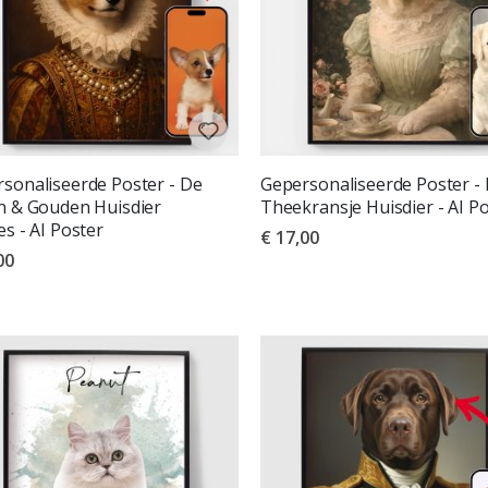
sonaliseerde Poster - De
Gepersonaliseerde Poster - 
n & Gouden Huisdier
Theekransje Huisdier - AI P
es - AI Poster
€ 17,00
00
deling:
uit 5 sterren