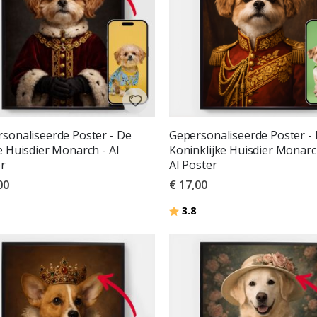
sonaliseerde Poster - De
Gepersonaliseerde Poster -
e Huisdier Monarch - AI
Koninklijke Huisdier Monarc
r
AI Poster
00
€ 17,00
deling:
uit 5 sterren
Beoordeling:
uit 5 sterren
3.8