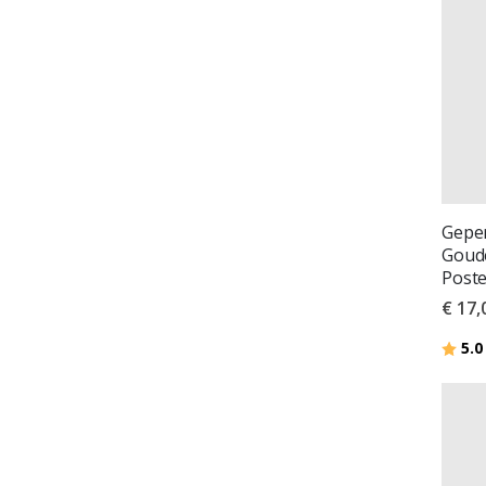
Geper
Goude
Poste
€ 17,
Beoor
5.0