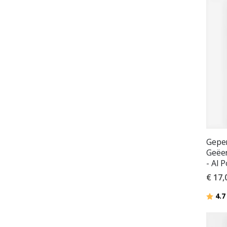
Geper
Geëe
- AI 
€ 17,
Beoor
4.7