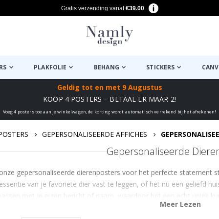
Gratis verzending vanaf
€39.00
.
RS
PLAKFOLIE
BEHANG
STICKERS
CANV
Geldig tot
en met 9 Augustus
KOOP 4 POSTERS – BETAAL ER MAAR 2!
Voeg 4 posters toe aan je winkelwagen, de korting wordt automatisch verrekend bij het afrekenen!
POSTERS
GEPERSONALISEERDE AFFICHES
GEPERSONALISE
Gepersonaliseerde Diere
onze gepersonaliseerde dierenposters voor het perfecte statement s
essentie van je favoriete dier vast te leggen, of het nu een geliefd hui
assen met je eigen bericht of naam, waardoor het een echt uniek ku
Meer Lezen
voor dierenliefhebbers of een persoonlijk aa