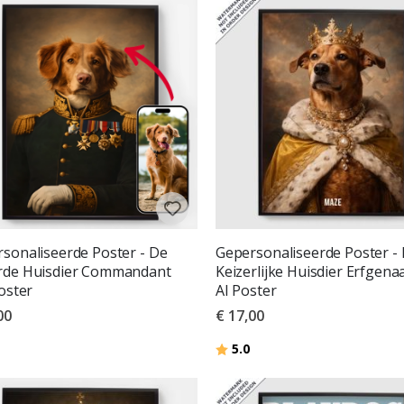
sonaliseerde Poster - De
Gepersonaliseerde Poster -
rde Huisdier Commandant
Keizerlijke Huisdier Erfgena
Poster
AI Poster
00
€ 17,00
deling:
uit 5 sterren
Beoordeling:
uit 5 sterren
5.0