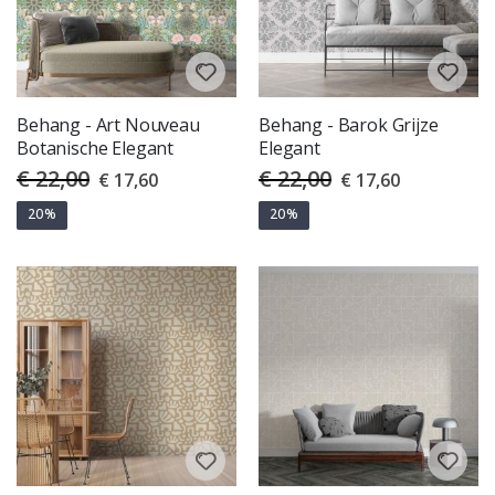
Behang - Art Nouveau
Behang - Barok Grijze
Botanische Elegant
Elegant
€ 22,00
€ 22,00
Special
Special
€ 17,60
€ 17,60
Price
Price
20%
20%