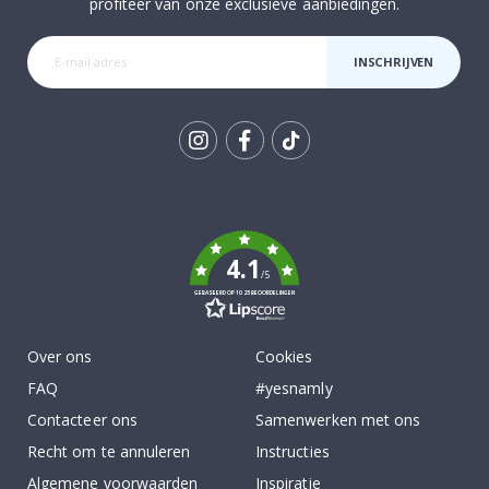
profiteer van onze exclusieve aanbiedingen.
INSCHRIJVEN
Tik
To
k
4.1
/5
GEBASEERD OP 1025 BEOORDELINGEN
Over ons
Cookies
FAQ
#yesnamly
Contacteer ons
Samenwerken met ons
Recht om te annuleren
Instructies
Algemene voorwaarden
Inspiratie