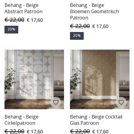
Behang - Beige
Behang - Beige
Abstract Patroon
Bloemen Geometrisch
Patroon
€ 22,00
Special
€ 17,60
Price
€ 22,00
Special
€ 17,60
Price
20%
20%
Behang - Beige
Behang - Beige Cocktail
Cirkelpatroon
Glas Patroon
€ 22,00
€ 22,00
Special
Special
€ 17,60
€ 17,60