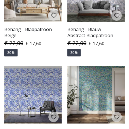
Behang - Bladpatroon
Behang - Blauw
Beige
Abstract Bladpatroon
€ 22,00
€ 22,00
Special
Special
€ 17,60
€ 17,60
Price
Price
20%
20%