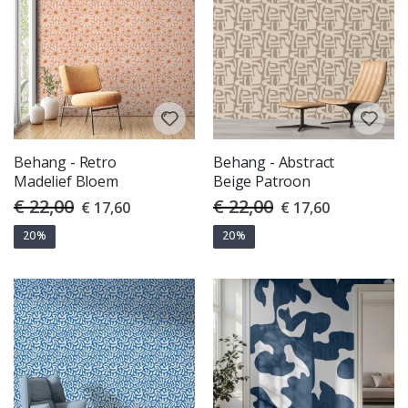
Behang - Retro
Behang - Abstract
Madelief Bloem
Beige Patroon
€ 22,00
€ 22,00
Special
Special
€ 17,60
€ 17,60
Price
Price
20%
20%