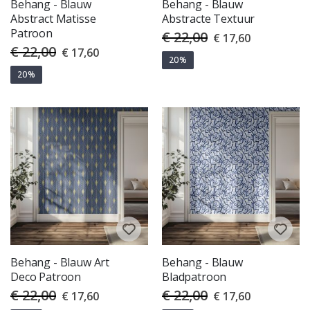
Behang - Blauw
Behang - Blauw
Abstract Matisse
Abstracte Textuur
Patroon
€ 22,00
Special
€ 17,60
Price
€ 22,00
Special
€ 17,60
Price
20%
20%
Behang - Blauw Art
Behang - Blauw
Deco Patroon
Bladpatroon
€ 22,00
€ 22,00
Special
Special
€ 17,60
€ 17,60
Price
Price