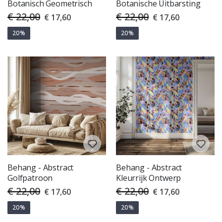
Botanisch Geometrisch
Botanische Uitbarsting
€ 22,00
€ 22,00
Special
Special
€ 17,60
€ 17,60
Price
Price
20%
20%
Behang - Abstract
Behang - Abstract
Golfpatroon
Kleurrijk Ontwerp
€ 22,00
€ 22,00
Special
Special
€ 17,60
€ 17,60
Price
Price
20%
20%