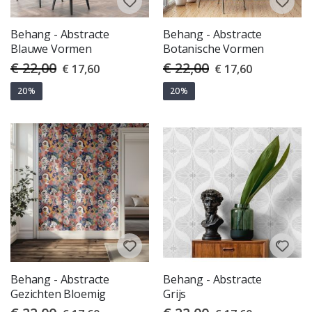
Behang - Abstracte
Behang - Abstracte
Blauwe Vormen
Botanische Vormen
€ 22,00
€ 22,00
Special
Special
€ 17,60
€ 17,60
Price
Price
20%
20%
Behang - Abstracte
Behang - Abstracte
Gezichten Bloemig
Grijs
Special
Special