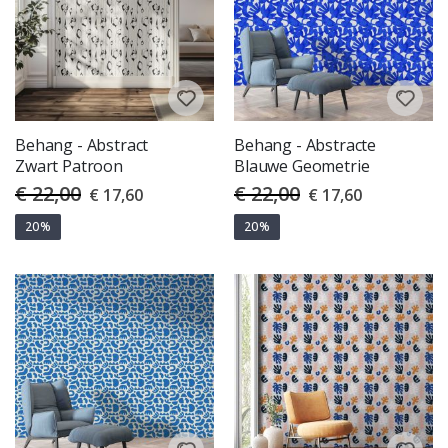
Behang - Abstract
Behang - Abstracte
Zwart Patroon
Blauwe Geometrie
€ 22,00
€ 22,00
Special
Special
€ 17,60
€ 17,60
Price
Price
20%
20%