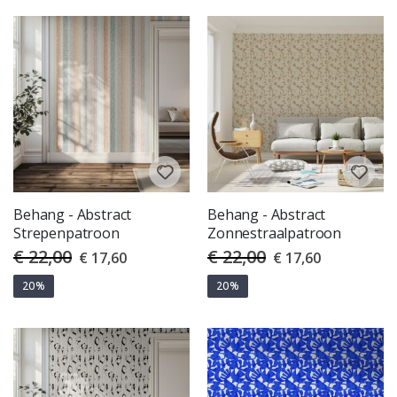
Behang - Abstract
Behang - Abstract
Strepenpatroon
Zonnestraalpatroon
€ 22,00
€ 22,00
Special
Special
€ 17,60
€ 17,60
Price
Price
20%
20%