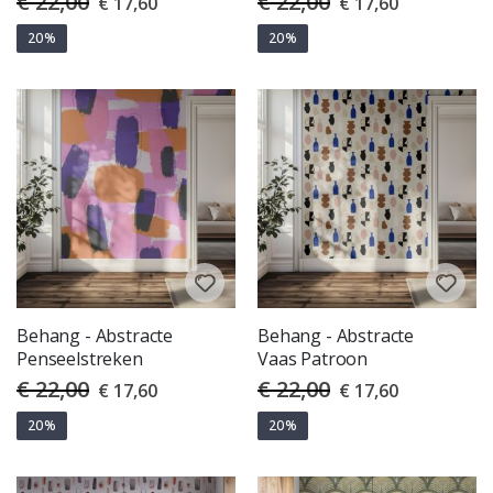
€ 22,00
€ 22,00
€ 17,60
€ 17,60
Price
Price
20%
20%
Behang - Abstracte
Behang - Abstracte
Penseelstreken
Vaas Patroon
€ 22,00
€ 22,00
Special
Special
€ 17,60
€ 17,60
Price
Price
20%
20%