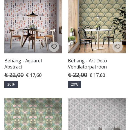
Behang - Aquarel
Behang - Art Deco
Abstract
Ventilatorpatroon
€ 22,00
€ 22,00
Special
Special
€ 17,60
€ 17,60
Price
Price
20%
20%