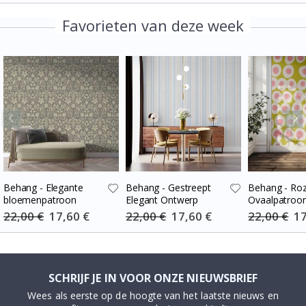
Favorieten van deze week
Behang - Elegante
Behang - Gestreept
Behang - Ro
bloemenpatroon
Elegant Ontwerp
Ovaalpatroo
22,00 €
Special
17,60 €
22,00 €
Special
17,60 €
22,00 €
Spe
17
Price
Price
Pri
SCHRIJF JE IN VOOR ONZE NIEUWSBRIEF
Wees als eerste op de hoogte van het laatste nieuws en