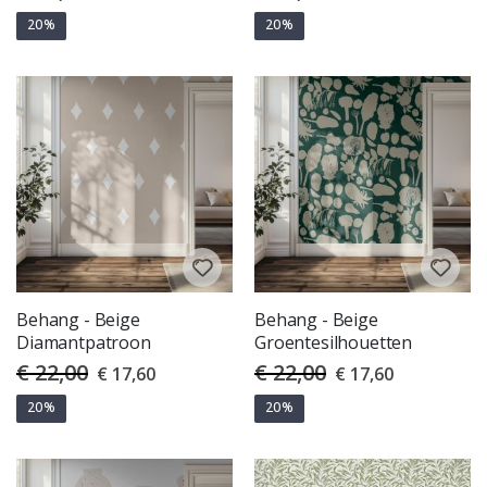
Price
Price
20%
20%
Behang - Beige
Behang - Beige
Diamantpatroon
Groentesilhouetten
€ 22,00
€ 22,00
Special
Special
€ 17,60
€ 17,60
Price
Price
20%
20%