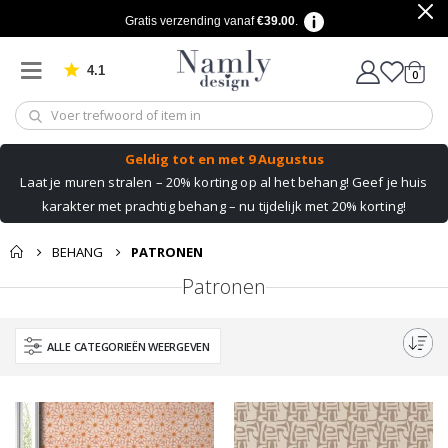
Gratis verzending vanaf
€39.00
.
4.1
produ
0
Gebaseerd op 1025 beoordelingen
winkel
Geldig tot
en met 9 Augustus
Laat je muren stralen – 20% korting op al het behang!
Geef je huis
karakter met prachtig behang – nu tijdelijk met 20% korting!
BEHANG
PATRONEN
Patronen
ALLE CATEGORIEËN WEERGEVEN